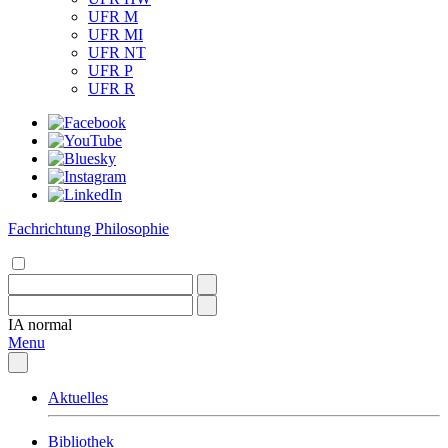
UFR M
UFR MI
UFR NT
UFR P
UFR R
Fachrichtung Philosophie
IA
normal
Menu
Aktuelles
Bibliothek