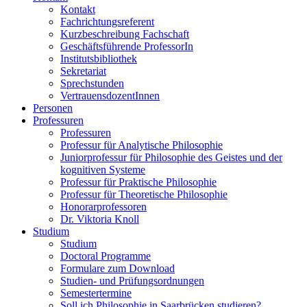
Kontakt
Fachrichtungsreferent
Kurzbeschreibung Fachschaft
Geschäftsführende ProfessorIn
Institutsbibliothek
Sekretariat
Sprechstunden
VertrauensdozentInnen
Personen
Professuren
Professuren
Professur für Analytische Philosophie
Juniorprofessur für Philosophie des Geistes und der
kognitiven Systeme
Professur für Praktische Philosophie
Professur für Theoretische Philosophie
Honorarprofessoren
Dr. Viktoria Knoll
Studium
Studium
Doctoral Programme
Formulare zum Download
Studien- und Prüfungsordnungen
Semestertermine
Soll ich Philosophie in Saarbrücken studieren?