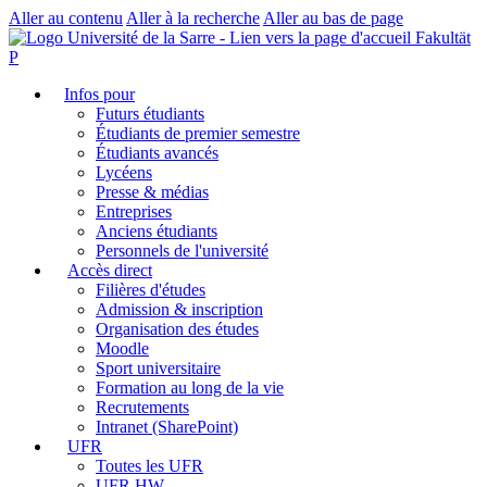
Aller au contenu
Aller à la recherche
Aller au bas de page
Fakultät
P
Infos pour
Futurs étudiants
Étudiants de premier semestre
Étudiants avancés
Lycéens
Presse & médias
Entreprises
Anciens étudiants
Personnels de l'université
Accès direct
Filières d'études
Admission & inscription
Organisation des études
Moodle
Sport universitaire
Formation au long de la vie
Recrutements
Intranet (SharePoint)
UFR
Toutes les UFR
UFR HW