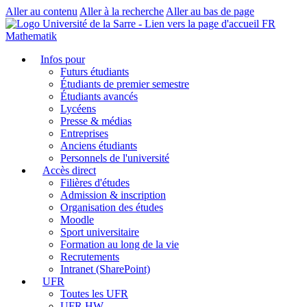
Aller au contenu
Aller à la recherche
Aller au bas de page
FR
Mathematik
Infos pour
Futurs étudiants
Étudiants de premier semestre
Étudiants avancés
Lycéens
Presse & médias
Entreprises
Anciens étudiants
Personnels de l'université
Accès direct
Filières d'études
Admission & inscription
Organisation des études
Moodle
Sport universitaire
Formation au long de la vie
Recrutements
Intranet (SharePoint)
UFR
Toutes les UFR
UFR HW