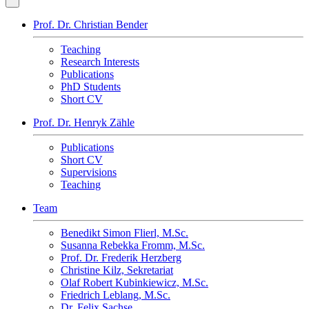
Prof. Dr. Christian Bender
Teaching
Research Interests
Publications
PhD Students
Short CV
Prof. Dr. Henryk Zähle
Publications
Short CV
Supervisions
Teaching
Team
Benedikt Simon Flierl, M.Sc.
Susanna Rebekka Fromm, M.Sc.
Prof. Dr. Frederik Herzberg
Christine Kilz, Sekretariat
Olaf Robert Kubinkiewicz, M.Sc.
Friedrich Leblang, M.Sc.
Dr. Felix Sachse