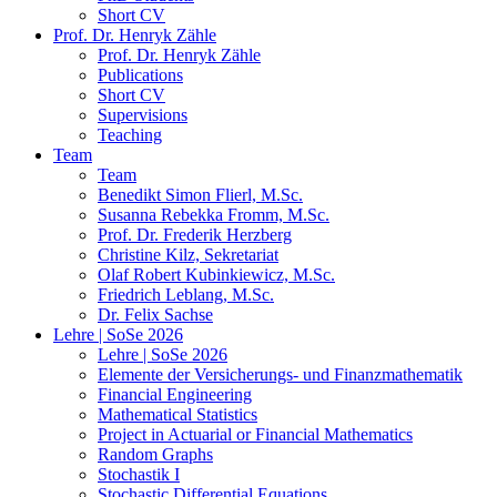
Short CV
Prof. Dr. Henryk Zähle
Prof. Dr. Henryk Zähle
Publications
Short CV
Supervisions
Teaching
Team
Team
Benedikt Simon Flierl, M.Sc.
Susanna Rebekka Fromm, M.Sc.
Prof. Dr. Frederik Herzberg
Christine Kilz, Sekretariat
Olaf Robert Kubinkiewicz, M.Sc.
Friedrich Leblang, M.Sc.
Dr. Felix Sachse
Lehre | SoSe 2026
Lehre | SoSe 2026
Elemente der Versicherungs- und Finanzmathematik
Financial Engineering
Mathematical Statistics
Project in Actuarial or Financial Mathematics
Random Graphs
Stochastik I
Stochastic Differential Equations