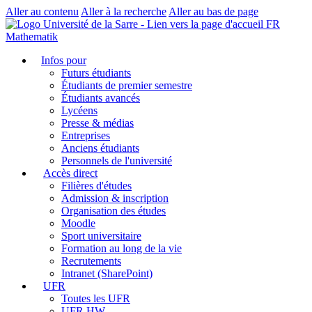
Aller au contenu
Aller à la recherche
Aller au bas de page
FR
Mathematik
Infos pour
Futurs étudiants
Étudiants de premier semestre
Étudiants avancés
Lycéens
Presse & médias
Entreprises
Anciens étudiants
Personnels de l'université
Accès direct
Filières d'études
Admission & inscription
Organisation des études
Moodle
Sport universitaire
Formation au long de la vie
Recrutements
Intranet (SharePoint)
UFR
Toutes les UFR
UFR HW