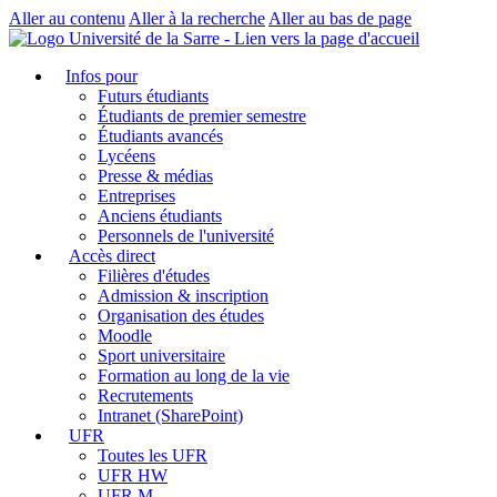
Aller au contenu
Aller à la recherche
Aller au bas de page
Infos pour
Futurs étudiants
Étudiants de premier semestre
Étudiants avancés
Lycéens
Presse & médias
Entreprises
Anciens étudiants
Personnels de l'université
Accès direct
Filières d'études
Admission & inscription
Organisation des études
Moodle
Sport universitaire
Formation au long de la vie
Recrutements
Intranet (SharePoint)
UFR
Toutes les UFR
UFR HW
UFR M