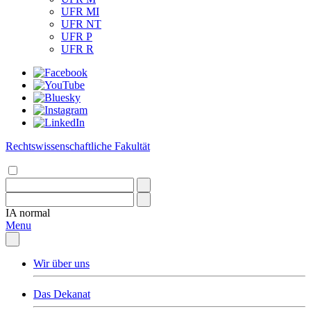
UFR MI
UFR NT
UFR P
UFR R
Rechtswissenschaftliche Fakultät
IA
normal
Menu
Wir über uns
Das Dekanat