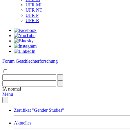
UFR MI
UFR NT
UFR P
UFR R
Forum Geschlechterforschung
IA
normal
Menu
Zertifikat "Gender Studies"
Aktuelles