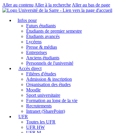
Aller au contenu
Aller à la recherche
Aller au bas de page
Infos pour
Futurs étudiants
Étudiants de premier semestre
Étudiants avancés
Lycéens
Presse & médias
Entreprises
Anciens étudiants
Personnels de l'université
Accès direct
Filières d'études
Admission & inscription
Organisation des études
Moodle
Sport universitaire
Formation au long de la vie
Recrutements
Intranet (SharePoint)
UFR
Toutes les UFR
UFR HW
UFR M