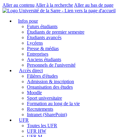
Aller au contenu
Aller à la recherche
Aller au bas de page
Infos pour
Futurs étudiants
Étudiants de premier semestre
Étudiants avancés
Lycéens
Presse & médias
Entreprises
Anciens étudiants
Personnels de l'université
Accès direct
Filières d'études
Admission & inscription
Organisation des études
Moodle
Sport universitaire
Formation au long de la vie
Recrutements
Intranet (SharePoint)
UFR
Toutes les UFR
UFR HW
UFR M