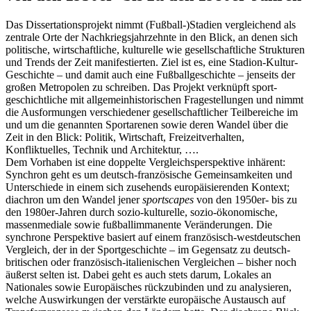
Das Dissertationsprojekt nimmt (Fußball-)Stadien vergleichend als
zentrale Orte der Nachkriegsjahrzehnte in den Blick, an denen sich
politische, wirtschaftliche, kulturelle wie gesellschaftliche Strukturen
und Trends der Zeit mani­festierten. Ziel ist es, eine Stadion-Kultur-
Geschichte – und damit auch eine Fußball­geschichte – jenseits der
großen Metropolen zu schreiben. Das Projekt verknüpft sport­
geschichtliche mit allgemein­historischen Frage­stellungen und nimmt
die Aus­formungen verschiedener gesell­schaftlicher Teilbereiche im
und um die genannten Sport­arenen sowie deren Wandel über die
Zeit in den Blick: Politik, Wirtschaft, Freizeit­verhalten,
Konfliktuelles, Technik und Architektur, ….
Dem Vorhaben ist eine doppelte Vergleichsperspektive inhärent:
Synchron geht es um deutsch-französische Gemeinsam­­keiten und
Unter­­schiede in einem sich zusehends europäisierenden Kontext;
diachron um den Wandel jener
sportscapes
von den 1950er- bis zu
den 1980er-Jahren durch sozio-kulturelle, sozio-ökonomische,
massen­mediale sowie fußball­­immanente Veränderungen. Die
synchrone Perspektive basiert auf einem französisch-westdeutschen
Vergleich, der in der Sport­geschichte – im Gegensatz zu deutsch-
britischen oder französisch-italienischen Ver­gleichen – bisher noch
äußerst selten ist. Dabei geht es auch stets darum, Lokales an
Nationales sowie Europäisches rückzubinden und zu analysieren,
welche Aus­wirkungen der verstärkte europäische Austausch auf