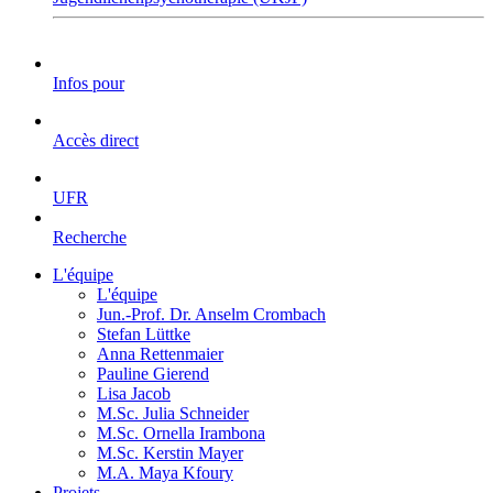
Infos pour
Accès direct
UFR
Recherche
L'équipe
L'équipe
Jun.-Prof. Dr. Anselm Crombach
Stefan Lüttke
Anna Rettenmaier
Pauline Gierend
Lisa Jacob
M.Sc. Julia Schneider
M.Sc. Ornella Irambona
M.Sc. Kerstin Mayer
M.A. Maya Kfoury
Projets