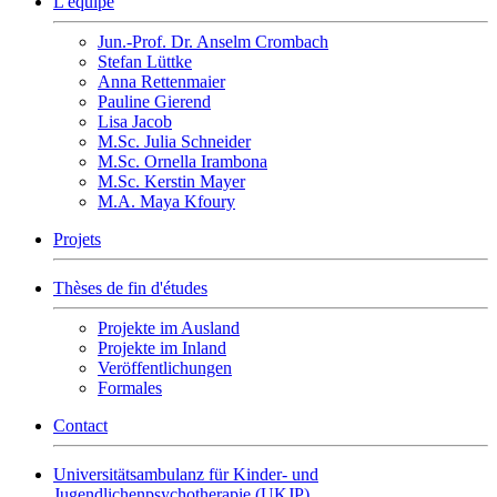
L'équipe
Jun.-Prof. Dr. Anselm Crombach
Stefan Lüttke
Anna Rettenmaier
Pauline Gierend
Lisa Jacob
M.Sc. Julia Schneider
M.Sc. Ornella Irambona
M.Sc. Kerstin Mayer
M.A. Maya Kfoury
Projets
Thèses de fin d'études
Projekte im Ausland
Projekte im Inland
Veröffentlichungen
Formales
Contact
Universitätsambulanz für Kinder- und
Jugendlichenpsychotherapie (UKJP)