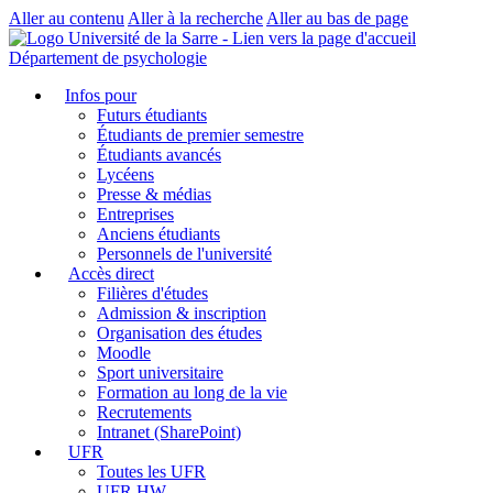
Aller au contenu
Aller à la recherche
Aller au bas de page
Département de psychologie
Infos pour
Futurs étudiants
Étudiants de premier semestre
Étudiants avancés
Lycéens
Presse & médias
Entreprises
Anciens étudiants
Personnels de l'université
Accès direct
Filières d'études
Admission & inscription
Organisation des études
Moodle
Sport universitaire
Formation au long de la vie
Recrutements
Intranet (SharePoint)
UFR
Toutes les UFR
UFR HW