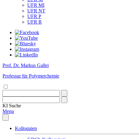
UFR MI
UFR NT
UFR P
UFR R
Prof. Dr. Markus Gallei
Professur für Polymerchemie
KI
Suche
Menu
Kolloquien