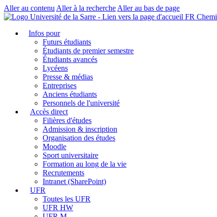
Aller au contenu
Aller à la recherche
Aller au bas de page
FR Chemi
Infos pour
Futurs étudiants
Étudiants de premier semestre
Étudiants avancés
Lycéens
Presse & médias
Entreprises
Anciens étudiants
Personnels de l'université
Accès direct
Filières d'études
Admission & inscription
Organisation des études
Moodle
Sport universitaire
Formation au long de la vie
Recrutements
Intranet (SharePoint)
UFR
Toutes les UFR
UFR HW
UFR M