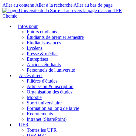
Aller au contenu
Aller à la recherche
Aller au bas de page
FR
Chemie
Infos pour
Futurs étudiants
Étudiants de premier semestre
Étudiants avancés
Lycéens
Presse & médias
Entreprises
Anciens étudiants
Personnels de l'université
Accès direct
Filières d'études
Admission & inscription
Organisation des études
Moodle
Sport universitaire
Formation au long de la vie
Recrutements
Intranet (SharePoint)
UFR
Toutes les UFR
UFR HW