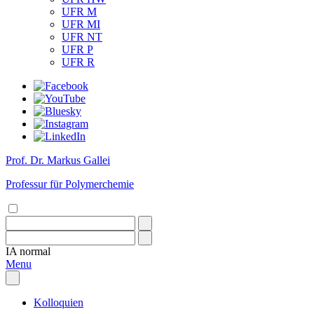
UFR M
UFR MI
UFR NT
UFR P
UFR R
Prof. Dr. Markus Gallei
Professur für Polymerchemie
IA
normal
Menu
Kolloquien