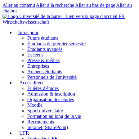
Aller au contenu
Aller à la recherche
Aller au bas de page
Aller au
chatbot
FR
Wirtschaftswissenschaft
Infos pour
Futurs étudiants
Étudiants de premier semestre
Étudiants avancés
Lycéens
Presse & médias
Entreprises
Anciens étudiants
Personnels de l'université
Accès direct
Filières d'études
Admission & inscription
Organisation des études
Moodle
Sport universitaire
Formation au long de la vie
Recrutements
Intranet (SharePoint)
UFR
Toutes les UFR