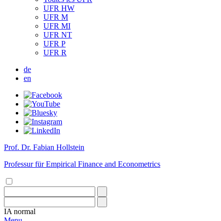
UFR HW
UFR M
UFR MI
UFR NT
UFR P
UFR R
de
en
Prof. Dr. Fabian Hollstein
Professur für Empirical Finance and Econometrics
IA
normal
Menu