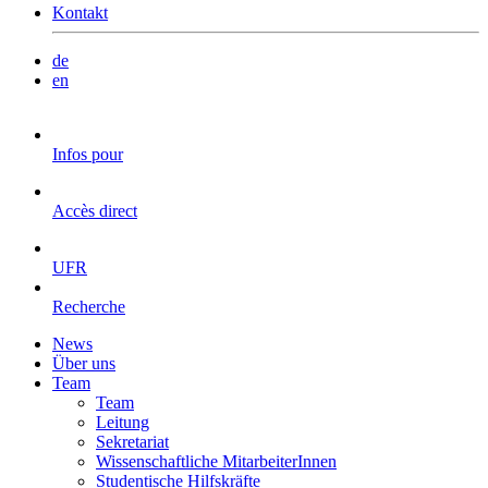
Kontakt
de
en
Infos pour
Accès direct
UFR
Recherche
News
Über uns
Team
Team
Leitung
Sekretariat
Wissenschaftliche MitarbeiterInnen
Studentische Hilfskräfte