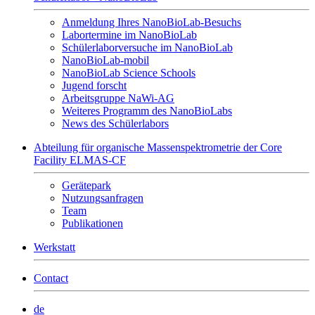
Anmeldung Ihres NanoBioLab-Besuchs
Labortermine im NanoBioLab
Schülerlaborversuche im NanoBioLab
NanoBioLab-mobil
NanoBioLab Science Schools
Jugend forscht
Arbeitsgruppe NaWi-AG
Weiteres Programm des NanoBioLabs
News des Schülerlabors
Abteilung für organische Massenspektrometrie der Core
Facility ELMAS-CF
Gerätepark
Nutzungsanfragen
Team
Publikationen
Werkstatt
Contact
de