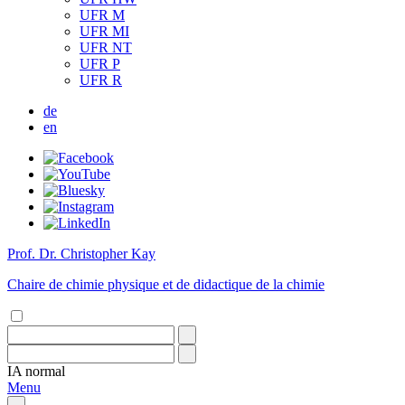
UFR M
UFR MI
UFR NT
UFR P
UFR R
de
en
Prof. Dr. Christopher Kay
Chaire de chimie physique et de didactique de la chimie
IA
normal
Menu