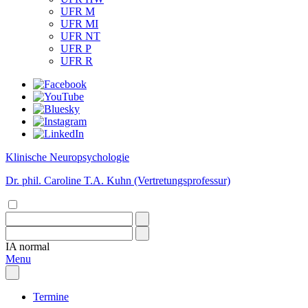
UFR M
UFR MI
UFR NT
UFR P
UFR R
Klinische Neuropsychologie
Dr. phil. Caroline T.A. Kuhn (Vertretungsprofessur)
IA
normal
Menu
Termine