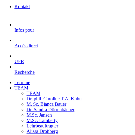
Kontakt
Infos pour
Accès direct
UFR
Recherche
Termine
TEAM
TEAM
Dr. phil. Caroline T.A. Kuhn
M. Sc. Bianca Bauer
Dr. Sandra Dörrenbächer
M.Sc. Jansen
M.Sc. Lamberty
Lehrbeauftragter
Alissa Drohberg