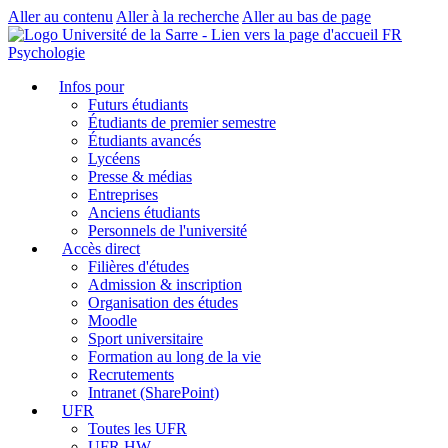
Aller au contenu
Aller à la recherche
Aller au bas de page
FR
Psychologie
Infos pour
Futurs étudiants
Étudiants de premier semestre
Étudiants avancés
Lycéens
Presse & médias
Entreprises
Anciens étudiants
Personnels de l'université
Accès direct
Filières d'études
Admission & inscription
Organisation des études
Moodle
Sport universitaire
Formation au long de la vie
Recrutements
Intranet (SharePoint)
UFR
Toutes les UFR
UFR HW