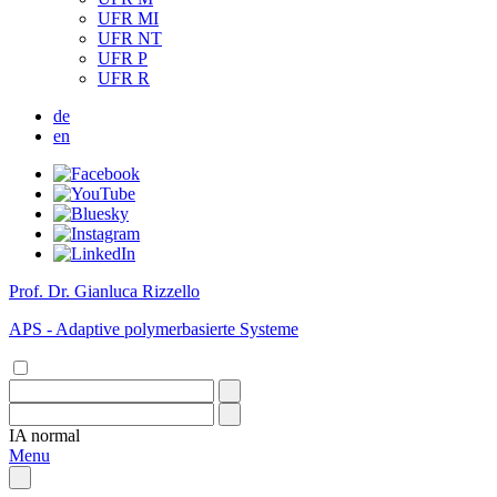
UFR MI
UFR NT
UFR P
UFR R
de
en
Prof. Dr. Gianluca Rizzello
APS - Adaptive polymerbasierte Systeme
IA
normal
Menu