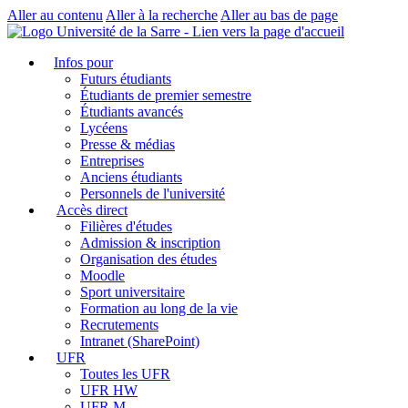
Aller au contenu
Aller à la recherche
Aller au bas de page
Infos pour
Futurs étudiants
Étudiants de premier semestre
Étudiants avancés
Lycéens
Presse & médias
Entreprises
Anciens étudiants
Personnels de l'université
Accès direct
Filières d'études
Admission & inscription
Organisation des études
Moodle
Sport universitaire
Formation au long de la vie
Recrutements
Intranet (SharePoint)
UFR
Toutes les UFR
UFR HW
UFR M