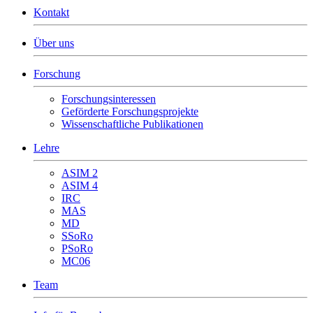
Kontakt
Über uns
Forschung
Forschungsinteressen
Geförderte Forschungsprojekte
Wissenschaftliche Publikationen
Lehre
ASIM 2
ASIM 4
IRC
MAS
MD
SSoRo
PSoRo
MC06
Team