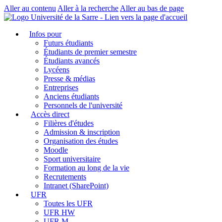
Aller au contenu
Aller à la recherche
Aller au bas de page
Infos pour
Futurs étudiants
Étudiants de premier semestre
Étudiants avancés
Lycéens
Presse & médias
Entreprises
Anciens étudiants
Personnels de l'université
Accès direct
Filières d'études
Admission & inscription
Organisation des études
Moodle
Sport universitaire
Formation au long de la vie
Recrutements
Intranet (SharePoint)
UFR
Toutes les UFR
UFR HW
UFR M