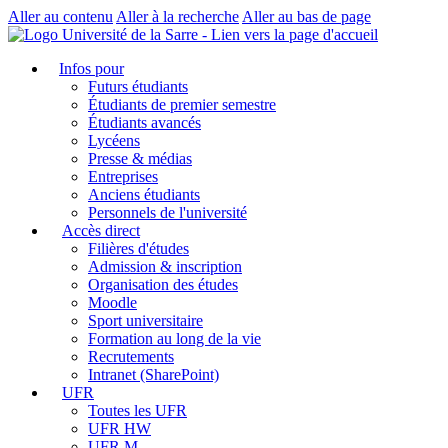
Aller au contenu
Aller à la recherche
Aller au bas de page
Infos pour
Futurs étudiants
Étudiants de premier semestre
Étudiants avancés
Lycéens
Presse & médias
Entreprises
Anciens étudiants
Personnels de l'université
Accès direct
Filières d'études
Admission & inscription
Organisation des études
Moodle
Sport universitaire
Formation au long de la vie
Recrutements
Intranet (SharePoint)
UFR
Toutes les UFR
UFR HW
UFR M