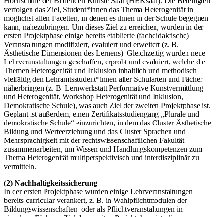
Hochschule der Bildenden Künste Saar (HBKsaar). Die Beteiligten
verfolgen das Ziel, Student*innen das Thema Heterogenität in
möglichst allen Facetten, in denen es ihnen in der Schule begegnen
kann, nahezubringen. Um dieses Ziel zu erreichen, wurden in der
ersten Projektphase einige bereits etablierte (fachdidaktische)
Veranstaltungen modifiziert, evaluiert und erweitert (z. B.
Ästhetische Dimensionen des Lernens). Gleichzeitig wurden neue
Lehrveranstaltungen geschaffen, erprobt und evaluiert, welche die
Themen Heterogenität und Inklusion inhaltlich und methodisch
vielfältig den Lehramtsstudent*innen aller Schularten und Fächer
näherbringen (z. B. Lernwerkstatt Performative Kunstvermittlung
und Heterogenität, Workshop Heterogenität und Inklusion,
Demokratische Schule), was auch Ziel der zweiten Projektphase ist.
Geplant ist außerdem, einen Zertifikatsstudiengang „Plurale und
demokratische Schule“ einzurichten, in dem das Cluster Ästhetische
Bildung und Werteerziehung und das Cluster Sprachen und
Mehrsprachigkeit mit der rechtswissenschaftlichen Fakultät
zusammenarbeiten, um Wissen und Handlungskompetenzen zum
Thema Heterogenität multiperspektivisch und interdisziplinär zu
vermitteln.
(2) Nachhaltigkeitssicherung
In der ersten Projektphase wurden einige Lehrveranstaltungen
bereits curricular verankert, z. B. in Wahlpflichtmodulen der
Bildungswissenschaften oder als Pflichtveranstaltungen in