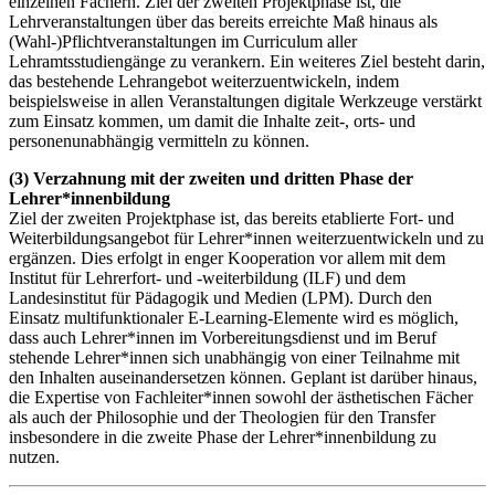
einzelnen Fächern. Ziel der zweiten Projektphase ist, die
Lehrveranstaltungen über das bereits erreichte Maß hinaus als
(Wahl-)Pflichtveranstaltungen im Curriculum aller
Lehramtsstudiengänge zu verankern. Ein weiteres Ziel besteht darin,
das bestehende Lehrangebot weiterzuentwickeln, indem
beispielsweise in allen Veranstaltungen digitale Werkzeuge verstärkt
zum Einsatz kommen, um damit die Inhalte zeit-, orts- und
personenunabhängig vermitteln zu können.
(3) Verzahnung mit der zweiten und dritten Phase der
Lehrer*innenbildung
Ziel der zweiten Projektphase ist, das bereits etablierte Fort- und
Weiterbildungsangebot für Lehrer*innen weiterzuentwickeln und zu
ergänzen. Dies erfolgt in enger Kooperation vor allem mit dem
Institut für Lehrerfort- und -weiterbildung (ILF) und dem
Landesinstitut für Pädagogik und Medien (LPM). Durch den
Einsatz multifunktionaler E-Learning-Elemente wird es möglich,
dass auch Lehrer*innen im Vorbereitungsdienst und im Beruf
stehende Lehrer*innen sich unabhängig von einer Teilnahme mit
den Inhalten auseinandersetzen können. Geplant ist darüber hinaus,
die Expertise von Fachleiter*innen sowohl der ästhetischen Fächer
als auch der Philosophie und der Theologien für den Transfer
insbesondere in die zweite Phase der Lehrer*innenbildung zu
nutzen.