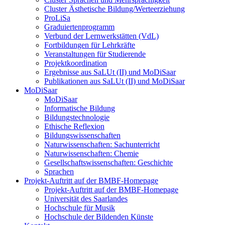
Cluster Ästhetische Bildung/Werteerziehung
ProLiSa
Graduiertenprogramm
Verbund der Lernwerkstätten (VdL)
Fortbildungen für Lehrkräfte
Veranstaltungen für Studierende
Projektkoordination
Ergebnisse aus SaLUt (II) und MoDiSaar
Publikationen aus SaLUt (II) und MoDiSaar
MoDiSaar
MoDiSaar
Informatische Bildung
Bildungstechnologie
Ethische Reflexion
Bildungswissenschaften
Naturwissenschaften: Sachunterricht
Naturwissenschaften: Chemie
Gesellschaftswissenschaften: Geschichte
Sprachen
Projekt-Auftritt auf der BMBF-Homepage
Projekt-Auftritt auf der BMBF-Homepage
Universität des Saarlandes
Hochschule für Musik
Hochschule der Bildenden Künste