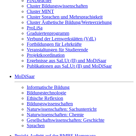
FiNDteacher
Cluster Bildungswissenschaften
Cluster MINT
Cluster Sprachen und Mehrsprachigkeit
Cluster Ästhetische Bildung/Werteerziehung
ProLiSa
Graduiertenprogramm
Verbund der Lernwerkstätten (VdL)
Fortbildungen für Lehrkräfte
Veranstaltungen für Studierende
Projektkoordination
Ergebnisse aus SaLUt (II) und MoDiSaar
Publikationen aus SaLUt (II) und MoDiSaar
MoDiSaar
Informatische Bildung
Bildungstechnologie
Ethische Reflexion
Bildungswissenschaften
Naturwissenschaften: Sachunterricht
Naturwissenschaften: Chemie
Gesellschaftswissenschaften: Geschichte
Sprachen
Projekt-Auftritt auf der BMBF-Homepage