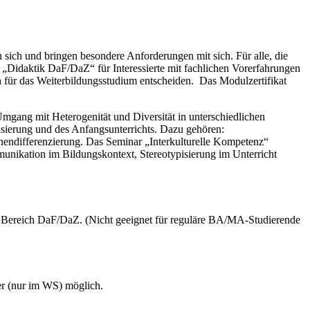
n sich und bringen besondere Anforderungen mit sich. Für alle, die
at „Didaktik DaF/DaZ“ für Interessierte mit fachlichen Vorerfahrungen
 für das Weiterbildungsstudium entscheiden. Das Modulzertifikat
mgang mit Heterogenität und Diversität in unterschiedlichen
sierung und des Anfangsunterrichts. Dazu gehören:
ndifferenzierung. Das Seminar „Interkulturelle Kompetenz“
munikation im Bildungskontext, Stereotypisierung im Unterricht
im Bereich DaF/DaZ. (Nicht geeignet für reguläre BA/MA-Studierende
ber (nur im WS) möglich.