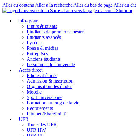
Aller au contenu
Aller à la recherche
Aller au bas de page
Aller au ch
Studium
Infos pour
Futurs étudiants
Étudiants de premier semestre
Étudiants avancés
Lycéens
Presse & médias
Entreprises
Anciens étudiants
Personnels de l'université
Accès direct
Filières d'études
Admission & inscription
Organisation des études
Moodle
Sport universitaire
Formation au long de la vie
Recrutements
Intranet (SharePoint)
UFR
Toutes les UFR
UFR HW
UFR M