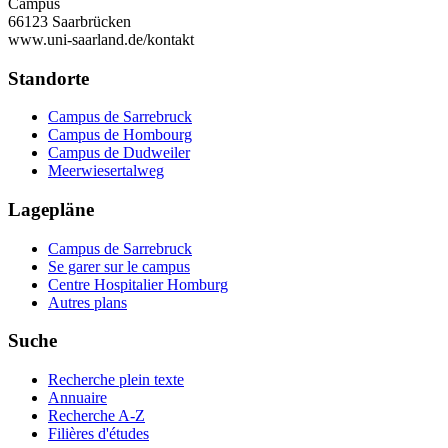
Campus
66123 Saarbrücken
www.uni-saarland.de/kontakt
Standorte
Campus de Sarrebruck
Campus de Hombourg
Campus de Dudweiler
Meerwiesertalweg
Lagepläne
Campus de Sarrebruck
Se garer sur le campus
Centre Hospitalier Homburg
Autres plans
Suche
Recherche plein texte
Annuaire
Recherche A-Z
Filières d'études