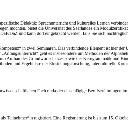
spezifische Didaktik: Sprachunterricht und kulturelles Lernen verbinde
legen möchten, bietet die Universität des Saarlandes ein Modulzertifik
DaF/DaZ und kann dort eingebracht werden, falls Sie sich nachträglich
Kompetenz“ in zwei Seminaren. Das verbindende Element ist hier der U
 „Anfangsunterricht“ geht es insbesondere um Methoden der Alphabeti
um Aufbau des Grundwortschatzes sowie der Kerngrammatik und Binne
Methoden und Ergebnisse der Einstellungsforschung, interkulturelle Kom
lturwissenschaftlichen Fach und/oder einschlägige Berufserfahrungen 
als Teilnehmer*in registriert. Eine Registrierung ist bis zum 15. Okto