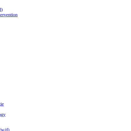
d)
tervention
ie
ogy
/w/d)