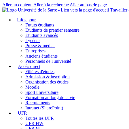
Aller au contenu
Aller à la recherche
Aller au bas de page
Travailler 
Infos pour
Futurs étudiants
Étudiants de premier semestre
Étudiants avancés
Lycéens
Presse & médias
Entreprises
Anciens étudiants
Personnels de l'université
Accès direct
Filières d'études
Admission & inscription
Organisation des études
Moodle
Sport universitaire
Formation au long de la vie
Recrutements
Intranet (SharePoint)
UFR
Toutes les UFR
UFR HW
UFR M