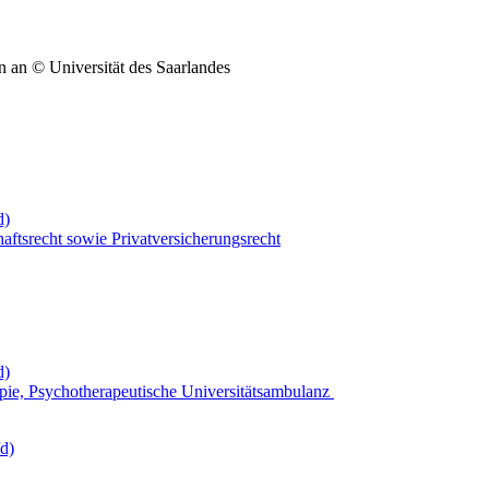
© Universität des Saarlandes
d)
aftsrecht sowie Privatversicherungsrecht
d)
pie, Psychotherapeutische Universitätsambulanz
/d)