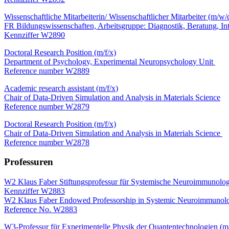
Wissenschaftliche Mitarbeiterin/ Wissenschaftlicher Mitarbeiter (m/w/
FR Bildungswissenschaften, Arbeitsgruppe: Diagnostik, Beratung, In
Kennziffer W2890
Doctoral Research Position (m/f/x)
Department of Psychology, Experimental Neuropsychology Unit
Reference number W2889
Academic research assistant (m/f/x)
Chair of Data-Driven Simulation and Analysis in Materials Science
Reference number W2879
Doctoral Research Position (m/f/x)
Chair of Data-Driven Simulation and Analysis in Materials Science
Reference number W2878
Professuren
W2 Klaus Faber Stiftungsprofessur für Systemische Neuroimmunolog
Kennziffer W2883
W2 Klaus Faber Endowed Professorship in Systemic Neuroimmunol
Reference No. W2883
W3-Professur für Experimentelle Physik der Quantentechnologien (m