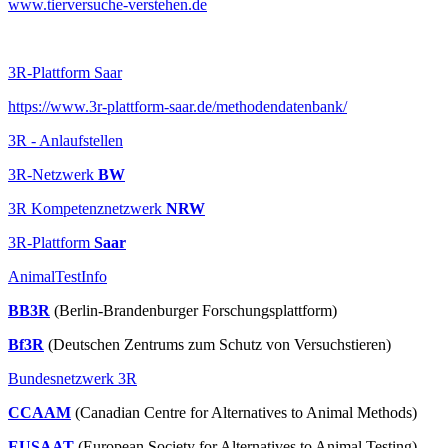
www.tierversuche-verstehen.de
3R-Plattform Saar
https://www.3r-plattform-saar.de/methodendatenbank/
3R - Anlaufstellen
3R-Netzwerk
BW
3R Kompetenznetzwerk
NRW
3R-Plattform
Saar
AnimalTestInfo
BB3R
(Berlin-Brandenburger Forschungsplattform)
Bf3R
(Deutschen Zentrums zum Schutz von Versuchstieren)
Bundesnetzwerk 3R
CCAAM
(Canadian Centre for Alternatives to Animal Methods)
EUSAAT
(European Society for Alternatives to Animal Testing)