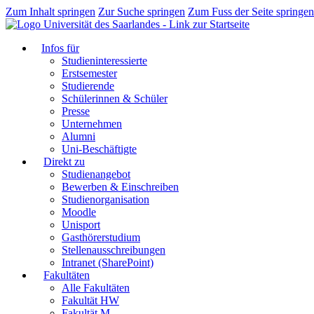
Zum Inhalt springen
Zur Suche springen
Zum Fuss der Seite springen
Infos für
Studieninteressierte
Erstsemester
Studierende
Schülerinnen & Schüler
Presse
Unternehmen
Alumni
Uni-Beschäftigte
Direkt zu
Studienangebot
Bewerben & Einschreiben
Studienorganisation
Moodle
Unisport
Gasthörerstudium
Stellenausschreibungen
Intranet (SharePoint)
Fakultäten
Alle Fakultäten
Fakultät HW
Fakultät M