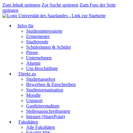
Zum Inhalt springen
Zur Suche springen
Zum Fuss der Seite
springen
Infos für
Studieninteressierte
Erstsemester
Studierende
Schülerinnen & Schüler
Presse
Unternehmen
Alumni
Uni-Beschäftigte
Direkt zu
Studienangebot
Bewerben & Einschreiben
Studienorganisation
Moodle
Unisport
Gasthörerstudium
Stellenausschreibungen
Intranet (SharePoint)
Fakultäten
Alle Fakultäten
Fakultät HW