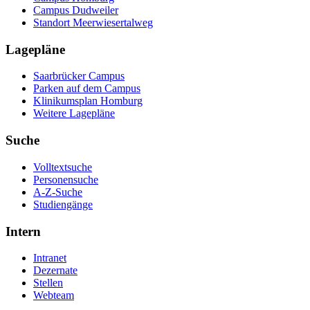
Campus Dudweiler
Standort Meerwiesertalweg
Lagepläne
Saarbrücker Campus
Parken auf dem Campus
Klinikumsplan Homburg
Weitere Lagepläne
Suche
Volltextsuche
Personensuche
A-Z-Suche
Studiengänge
Intern
Intranet
Dezernate
Stellen
Webteam