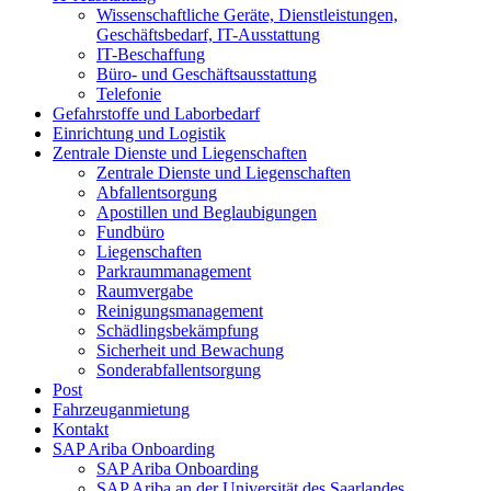
Wissenschaftliche Geräte, Dienstleistungen,
Geschäftsbedarf, IT-Ausstattung
IT-Beschaffung
Büro- und Geschäftsausstattung
Telefonie
Gefahrstoffe und Laborbedarf
Einrichtung und Logistik
Zentrale Dienste und Liegenschaften
Zentrale Dienste und Liegenschaften
Abfallentsorgung
Apostillen und Beglaubigungen
Fundbüro
Liegenschaften
Parkraummanagement
Raumvergabe
Reinigungsmanagement
Schädlingsbekämpfung
Sicherheit und Bewachung
Sonderabfallentsorgung
Post
Fahrzeuganmietung
Kontakt
SAP Ariba Onboarding
SAP Ariba Onboarding
SAP Ariba an der Universität des Saarlandes