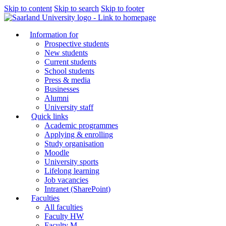
Skip to content
Skip to search
Skip to footer
Information for
Prospective students
New students
Current students
School students
Press & media
Businesses
Alumni
University staff
Quick links
Academic programmes
Applying & enrolling
Study organisation
Moodle
University sports
Lifelong learning
Job vacancies
Intranet (SharePoint)
Faculties
All faculties
Faculty HW
Faculty M