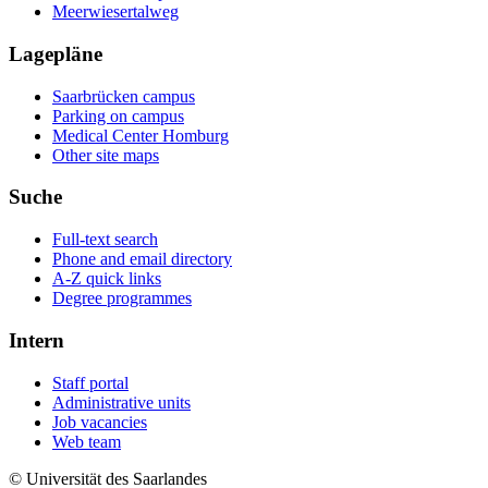
Meerwiesertalweg
Lagepläne
Saarbrücken campus
Parking on campus
Medical Center Homburg
Other site maps
Suche
Full-text search
Phone and email directory
A-Z quick links
Degree programmes
Intern
Staff portal
Administrative units
Job vacancies
Web team
© Universität des Saarlandes