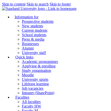
Skip to content
Skip to search
Skip to footer
Information for
Prospective students
New students
Current students
School students
Press & media
Businesses
Alumni
University staff
Quick links
Academic programmes
Applying & enrolling
Study organisation
Moodle
University sports
Lifelong learning
Job vacancies
Intranet (SharePoint)
Faculties
All faculties
Faculty HW
Faculty M