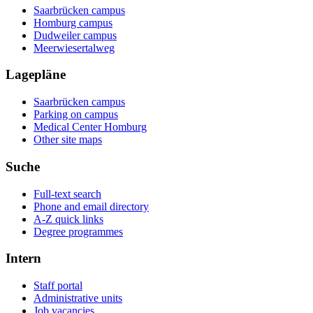
Saarbrücken campus
Homburg campus
Dudweiler campus
Meerwiesertalweg
Lagepläne
Saarbrücken campus
Parking on campus
Medical Center Homburg
Other site maps
Suche
Full-text search
Phone and email directory
A-Z quick links
Degree programmes
Intern
Staff portal
Administrative units
Job vacancies