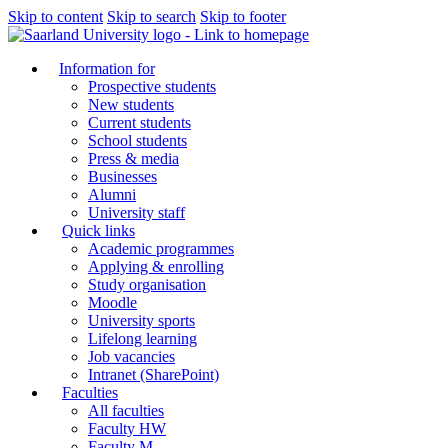
Skip to content
Skip to search
Skip to footer
Information for
Prospective students
New students
Current students
School students
Press & media
Businesses
Alumni
University staff
Quick links
Academic programmes
Applying & enrolling
Study organisation
Moodle
University sports
Lifelong learning
Job vacancies
Intranet (SharePoint)
Faculties
All faculties
Faculty HW
Faculty M