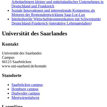
Arbeitnehmern kleiner und mittelständischer Unternehmen in
Deutschland und Frankreich
Soziale Innovationen und interregionale Kompetenz als
Motoren der Regionalentwicklung Saar-Lor-Lux
Interkulturelle Wirtschaftskommunikation mit Schwerpunkt
Deutschland-Frankreich (interaktive Lehrmaterialien)
Universität des Saarlandes
Kontakt
Universität des Saarlandes
Campus
66123 Saarbrücken
www.uni-saarland.de/kontakt
Standorte
Saarbrücken campus
Homburg campus
Dudweiler campus
Meerwiesertalweg
Lagepläne