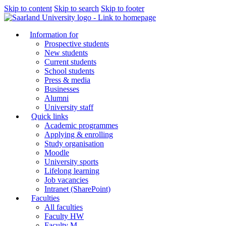
Skip to content
Skip to search
Skip to footer
Information for
Prospective students
New students
Current students
School students
Press & media
Businesses
Alumni
University staff
Quick links
Academic programmes
Applying & enrolling
Study organisation
Moodle
University sports
Lifelong learning
Job vacancies
Intranet (SharePoint)
Faculties
All faculties
Faculty HW
Faculty M