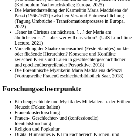
(Kolloquium Nachwuchskolleg Europa, 2025)
Die Mariendarstellung der Karmelitin Maria Maddalena de'
Pazzi (1566-1607) zwischen Ver- und Entmenschlichung
(Tagung Umbrüche - Transformationsprozesse in Europa,
2022)
„Jener ist Christus am nächsten, […] der Maria am
ähnlichsten ist.“ – aber wer will das schon? (UdS Lunchtime
Lecture, 2021)
Vorstellung der Staatsexamensarbeit (Feste Stand(es)punkte
oder fließende Hierarchien? Konsense und Konflikte
zwischen Klerus und Laien in geschlechtergeschichtlicher
und epochenübergreifender Perspektive, 2018)
Die florentinische Mystikerin Maria Maddalena de'Pazzi
(Vortragsreihe FrauenGeschlechterbibliothek Saar, 2018)
Forschungsschwerpunkte
Kirchengeschichte und Mystik des Mittelalters u. der Frühen
Neuzeit (Fokus: Italien)
Frauenklosterforschung
Frauen-, Geschlechter- und (konfessionelle)
Identitätsforschung
Religion und Popkultur
Digital Humanities & KI im Fachbereich Kirchen- und