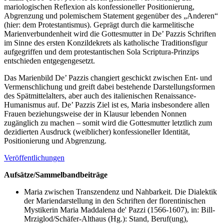
mariologischen Reflexion als konfessioneller Positionierung,
Abgrenzung und polemischem Statement gegenüber des „Anderen“
(hier: dem Protestantismus). Geprägt durch die karmelitische
Marienverbundenheit wird die Gottesmutter in De’ Pazzis Schriften
im Sinne des ersten Konzildekrets als katholische Traditionsfigur
aufgegriffen und dem protestantischen Sola Scriptura-Prinzips
entschieden entgegengesetzt.
Das Marienbild De’ Pazzis changiert geschickt zwischen Ent- und
Vermenschlichung und greift dabei bestehende Darstellungsformen
des Spätmittelalters, aber auch des italienischen Renaissance-
Humanismus auf. De’ Pazzis Ziel ist es, Maria insbesondere allen
Frauen beziehungsweise der in Klausur lebenden Nonnen
zugänglich zu machen – somit wird die Gottesmutter letztlich zum
dezidierten Ausdruck (weiblicher) konfessioneller Identität,
Positionierung und Abgrenzung.
Veröffentlichungen
Aufsätze/Sammelbandbeiträge
Maria zwischen Transzendenz und Nahbarkeit. Die Dialektik
der Mariendarstellung in den Schriften der florentinischen
Mystikerin Maria Maddalena de' Pazzi (1566-1607), in: Bill-
Mrziglod/Schäfer-Althaus (Hg.): Stand, Beruf(ung),