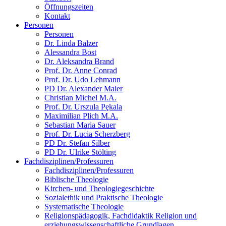
Öffnungszeiten
Kontakt
Personen
Personen
Dr. Linda Balzer
Alessandra Bost
Dr. Aleksandra Brand
Prof. Dr. Anne Conrad
Prof. Dr. Udo Lehmann
PD Dr. Alexander Maier
Christian Michel M.A.
Prof. Dr. Urszula Pękala
Maximilian Plich M.A.
Sebastian Maria Sauer
Prof. Dr. Lucia Scherzberg
PD Dr. Stefan Silber
PD Dr. Ulrike Stölting
Fachdisziplinen/Professuren
Fachdisziplinen/Professuren
Biblische Theologie
Kirchen- und Theologiegeschichte
Sozialethik und Praktische Theologie
Systematische Theologie
Religionspädagogik, Fachdidaktik Religion und
erziehungswissenschaftliche Grundlagen