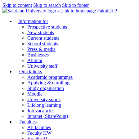
Skip to content
Skip to search
Skip to footer
Fakultät P
Information for
Prospective students
New students
Current students
School students
Press & media
Businesses
Alumni
University staff
Quick links
Academic programmes
Applying & enrolling
Study organisation
Moodle
University sports
Lifelong learning
Job vacancies
Intranet (SharePoint)
Faculties
All faculties
Faculty HW
Faculty M