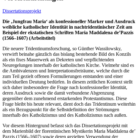
Dissertationsprojekt
Die ‚Jungfrau Maria‘ als konfessioneller Marker und Ausdruck
weibliche katholischer Identität in nachtridentinischer Zeit am
Beispiel der ekstatischen Schriften Maria Maddalena de’Pazzis
(1566–1607) (Arbeitstitel)
Die neuere Tridentinumsforschung, so Günther Wassilowsky,
verwirft beinahe gänzlich das bislang bestehende Bild des Konzils
als ein fixes Mauerwerk an Dekreten und verpflichtenden
Neuregelungen innerhalb der katholischen Kirche. Vielmehr sind es
die Ambivalenzen und Interpretationsfreiräume, welche durch die
zum Teil gezielt offenen Formulierungen entstanden und einer
individuellen Deutung bedürfen. In diesem zeitlichen Kontext stellt
sich daher insbesondere die Frage nach konfessioneller Identität,
deren Ausdruck sowie die damit verbundene Abgrenzung
gegenüber dem zunehmend erstarkenden Protestantismus. Diese
Frage bleibt bis heute relevant, dient doch das Tridentinum weiterhin
als ein Bezugspunkt für die Selbstdefinition der Strömungen
innerhalb des Katholizismus und des Katholizismus nach außen.
Vor diesem Hintergrund befasst sich das Dissertationsprojekt mit
dem Marienbild der florentinischen Mystikerin Maria Maddalena de’
Pazzis (1566–1607) sowie deren gezielten Verwendung der