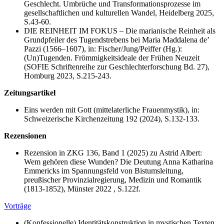
Geschlecht. Umbrüche und Transformationsprozesse im
gesellschaftlichen und kulturellen Wandel, Heidelberg 2025,
S.43-60.
DIE REINHEIT IM FOKUS – Die marianische Reinheit als
Grundpfeiler des Tugendstrebens bei Maria Maddalena de’
Pazzi (1566–1607), in: Fischer/Jung/Peiffer (Hg.):
(Un)Tugenden. Frömmigkeitsideale der Frühen Neuzeit
(SOFIE Schriftenreihe zur Geschlechterforschung Bd. 27),
Homburg 2023, S.215-243.
Zeitungsartikel
Eins werden mit Gott (mittelaterliche Frauenmystik), in:
Schweizerische Kirchenzeitung 192 (2024), S.132-133.
Rezensionen
Rezension in ZKG 136, Band 1 (2025) zu Astrid Albert:
Wem gehören diese Wunden? Die Deutung Anna Katharina
Emmericks im Spannungsfeld von Bistumsleitung,
preußischer Provinzialregierung, Medizin und Romantik
(1813-1852), Münster 2022 , S.122f.
Vorträge
(Konfessionelle) Identitätskonstruktion in mystischen Texten