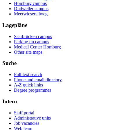
Homburg campus
Dudweiler campus
Meerwiesertalweg
Lagepläne
Saarbrücken campus
Parking on campus
Medical Center Homburg
Other site maps
Suche
Full-text search
Phone and email directory
A-Z quick links
Degree programmes
Intern
Staff portal
Administrative units
Job vacancies
Web team