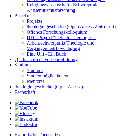
Religionswissenschaft - Schwerpunkt
Antisemitismusforschung
Projekte
Projekte
theologie.geschichte (Open Access Zeitschrift)
Offenes Forschungskolloquium
DFG-Projekt "Gelebte Theologie ...
Arbeitsschwerpunkt Theologie und
Vergangenheitsbewältigung
Eine Uni - Ein Buch
Qualitätsoffensive Lehrerbildung
Studium
Studium
Studienmöglichkeiten
Mentorat
theologie.geschichte (Open Access)
Fachschaft
Katholische Theologie
/