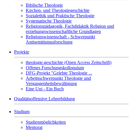
Biblische Theologie
Kirchen- und Theologiegeschichte
Sozialethik und Praktische Theologie
Systematische Theologie
Religionspädagogik, Fachdidaktik Religion und
erziehungswissenschaftliche Grundlagen
Religionswissenschaft - Schwerpunkt
Antisemitismusforschung
Projekte
theologie.geschichte (Open Access Zeitschrift)
Offenes Forschungskolloquium
DFG-Projekt "Gelebte Theologie ...
Arbeitsschwerpunkt Theologie und
Vergangenheitsbewältigung
Eine Uni - Ein Buch
Qualitätsoffensive Lehrerbildung
Studium
Studienmöglichkeiten
Mentorat