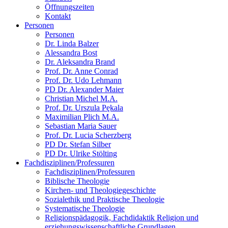
Öffnungszeiten
Kontakt
Personen
Personen
Dr. Linda Balzer
Alessandra Bost
Dr. Aleksandra Brand
Prof. Dr. Anne Conrad
Prof. Dr. Udo Lehmann
PD Dr. Alexander Maier
Christian Michel M.A.
Prof. Dr. Urszula Pękala
Maximilian Plich M.A.
Sebastian Maria Sauer
Prof. Dr. Lucia Scherzberg
PD Dr. Stefan Silber
PD Dr. Ulrike Stölting
Fachdisziplinen/Professuren
Fachdisziplinen/Professuren
Biblische Theologie
Kirchen- und Theologiegeschichte
Sozialethik und Praktische Theologie
Systematische Theologie
Religionspädagogik, Fachdidaktik Religion und
erziehungswissenschaftliche Grundlagen