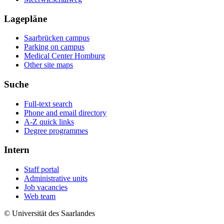
Lagepläne
Saarbrücken campus
Parking on campus
Medical Center Homburg
Other site maps
Suche
Full-text search
Phone and email directory
A-Z quick links
Degree programmes
Intern
Staff portal
Administrative units
Job vacancies
Web team
© Universität des Saarlandes