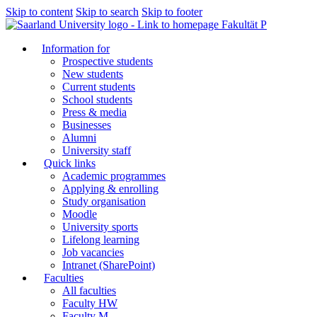
Skip to content
Skip to search
Skip to footer
Fakultät P
Information for
Prospective students
New students
Current students
School students
Press & media
Businesses
Alumni
University staff
Quick links
Academic programmes
Applying & enrolling
Study organisation
Moodle
University sports
Lifelong learning
Job vacancies
Intranet (SharePoint)
Faculties
All faculties
Faculty HW
Faculty M