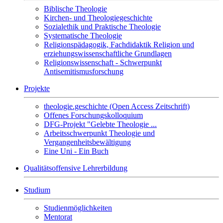
Biblische Theologie
Kirchen- und Theologiegeschichte
Sozialethik und Praktische Theologie
Systematische Theologie
Religionspädagogik, Fachdidaktik Religion und
erziehungswissenschaftliche Grundlagen
Religionswissenschaft - Schwerpunkt
Antisemitismusforschung
Projekte
theologie.geschichte (Open Access Zeitschrift)
Offenes Forschungskolloquium
DFG-Projekt "Gelebte Theologie ...
Arbeitsschwerpunkt Theologie und
Vergangenheitsbewältigung
Eine Uni - Ein Buch
Qualitätsoffensive Lehrerbildung
Studium
Studienmöglichkeiten
Mentorat