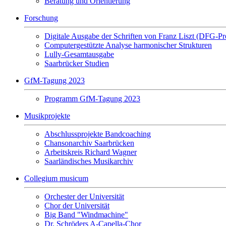
Beratung und Orientierung
Forschung
Digitale Ausgabe der Schriften von Franz Liszt (DFG-Pr
Computergestützte Analyse harmonischer Strukturen
Lully-Gesamtausgabe
Saarbrücker Studien
GfM-Tagung 2023
Programm GfM-Tagung 2023
Musikprojekte
Abschlussprojekte Bandcoaching
Chansonarchiv Saarbrücken
Arbeitskreis Richard Wagner
Saarländisches Musikarchiv
Collegium musicum
Orchester der Universität
Chor der Universität
Big Band "Windmachine"
Dr. Schröders A-Capella-Chor