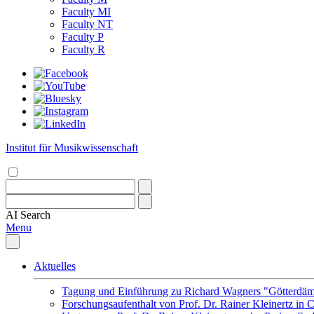
Faculty MI
Faculty NT
Faculty P
Faculty R
Institut für Musikwissenschaft
AI
Search
Menu
Aktuelles
Tagung und Einführung zu Richard Wagners "Götterdäm
Forschungsaufenthalt von Prof. Dr. Rainer Kleinertz in