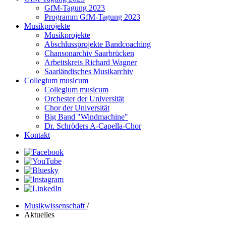
GfM-Tagung 2023
Programm GfM-Tagung 2023
Musikprojekte
Musikprojekte
Abschlussprojekte Bandcoaching
Chansonarchiv Saarbrücken
Arbeitskreis Richard Wagner
Saarländisches Musikarchiv
Collegium musicum
Collegium musicum
Orchester der Universität
Chor der Universität
Big Band "Windmachine"
Dr. Schröders A-Capella-Chor
Kontakt
Musikwissenschaft
/
Aktuelles