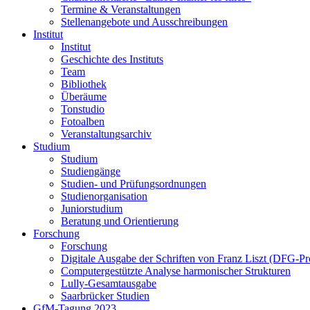
Termine & Veranstaltungen
Stellenangebote und Ausschreibungen
Institut
Institut
Geschichte des Instituts
Team
Bibliothek
Überäume
Tonstudio
Fotoalben
Veranstaltungsarchiv
Studium
Studium
Studiengänge
Studien- und Prüfungsordnungen
Studienorganisation
Juniorstudium
Beratung und Orientierung
Forschung
Forschung
Digitale Ausgabe der Schriften von Franz Liszt (DFG-Pr
Computergestützte Analyse harmonischer Strukturen
Lully-Gesamtausgabe
Saarbrücker Studien
GfM-Tagung 2023