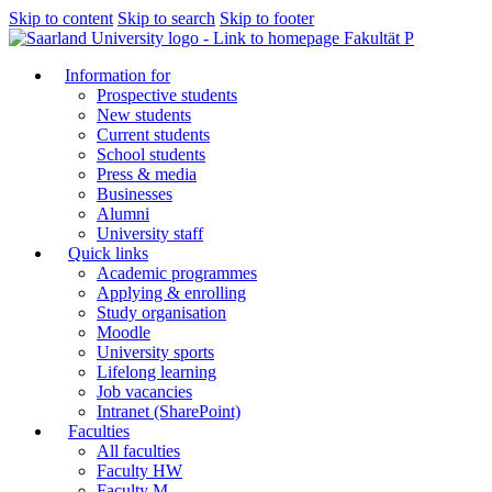
Skip to content
Skip to search
Skip to footer
Fakultät P
Information for
Prospective students
New students
Current students
School students
Press & media
Businesses
Alumni
University staff
Quick links
Academic programmes
Applying & enrolling
Study organisation
Moodle
University sports
Lifelong learning
Job vacancies
Intranet (SharePoint)
Faculties
All faculties
Faculty HW
Faculty M