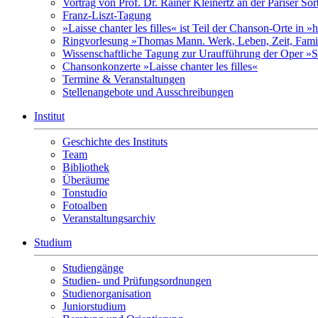
Vortrag von Prof. Dr. Rainer Kleinertz an der Pariser So
Franz-Liszt-Tagung
»Laisse chanter les filles« ist Teil der Chanson-Orte in 
Ringvorlesung »Thomas Mann. Werk, Leben, Zeit, Fami
Wissenschaftliche Tagung zur Uraufführung der Oper »S
Chansonkonzerte »Laisse chanter les filles«
Termine & Veranstaltungen
Stellenangebote und Ausschreibungen
Institut
Geschichte des Instituts
Team
Bibliothek
Überäume
Tonstudio
Fotoalben
Veranstaltungsarchiv
Studium
Studiengänge
Studien- und Prüfungsordnungen
Studienorganisation
Juniorstudium