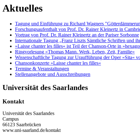
Aktuelles
Tagung und Einführung zu Richard Wagners "Götterdämmerung
Forschungsaufenthalt von Prof. Dr. Rainer Kleinertz in Cambr
Vortrag von Prof. Dr. Rainer Kleinertz an der Pariser Sorbonne
Internationale Tagung „Franz Liszts Sämtliche Schriften und ihr
»Laisse chanter les filles« ist Teil der Chanson-Orte in »hexag
Ringvorlesung »Thomas Mann. Werk, Leben, Zeit, Familie«
Wissenschaftliche Tagung zur Uraufführung der Oper »Sita« v
Chansonkonzerte »Laisse chanter les filles«
Termine & Veranstaltungen
Stellenangebote und Ausschreibungen
Universität des Saarlandes
Kontakt
Universität des Saarlandes
Campus
66123 Saarbrücken
www.uni-saarland.de/kontakt