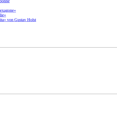
rbonne
»hexagone«
lie«
ita« von Gustav Holst