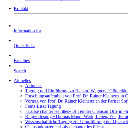
Kontakt
Information for
Quick links
Faculties
Search
Aktuelles
Aktuelles
Tagung und Einführung zu Richard Wagners "Götterdäm
Forschungsaufenthalt von Prof. Dr. Rainer Kleinertz in
Vortrag von Prof. Dr. Rainer Kleinertz an der Pariser So
Franz-Liszt-Tagung
»Laisse chanter les filles« ist Teil der Chanson-Orte in 
Ringvorlesung »Thomas Mann. Werk, Leben, Zeit, Fami
Wissenschaftliche Tagung zur Uraufführung der Oper »S
Chansonkonzerte »Laisse chanter les filles«