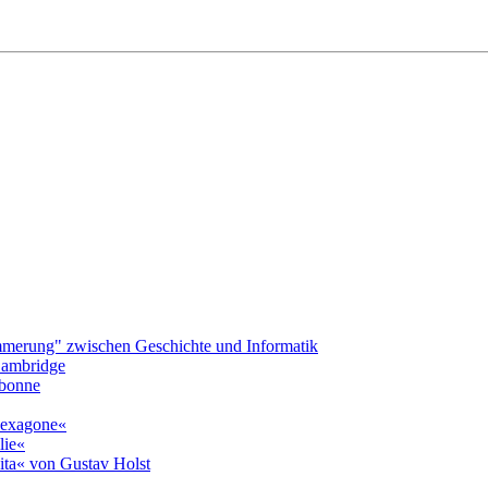
merung" zwischen Geschichte und Informatik
 Cambridge
rbonne
»hexagone«
lie«
ita« von Gustav Holst