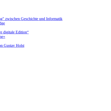
" zwischen Geschichte und Informatik
idge
e digitale Edition“
one«
on Gustav Holst