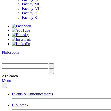
Faculty MI
Faculty NT
Faculty P
Faculty R
Philosophy
AI
Search
Menu
Events & Announcements
Bibliothek