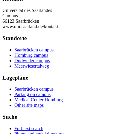
Universität des Saarlandes
Campus
66123 Saarbrücken
www.uni-saarland.de/kontakt
Standorte
Saarbrücken campus
Homburg campus
Dudweiler campus
Meerwiesertalweg
Lagepläne
Saarbrücken campus
Parking on campus
Medical Center Homburg
Other site maps
Suche
Full-text search
Phone and email directory