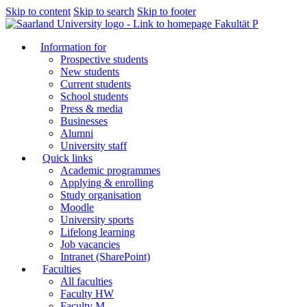
Skip to content
Skip to search
Skip to footer
Fakultät P
Information for
Prospective students
New students
Current students
School students
Press & media
Businesses
Alumni
University staff
Quick links
Academic programmes
Applying & enrolling
Study organisation
Moodle
University sports
Lifelong learning
Job vacancies
Intranet (SharePoint)
Faculties
All faculties
Faculty HW
Faculty M