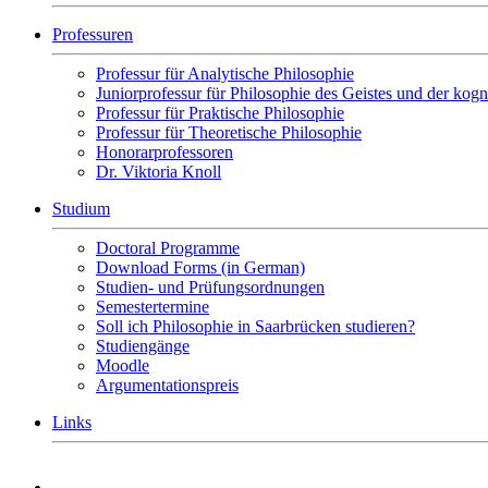
Professuren
Professur für Analytische Philosophie
Juniorprofessur für Philosophie des Geistes und der kog
Professur für Praktische Philosophie
Professur für Theoretische Philosophie
Honorarprofessoren
Dr. Viktoria Knoll
Studium
Doctoral Programme
Download Forms (in German)
Studien- und Prüfungsordnungen
Semestertermine
Soll ich Philosophie in Saarbrücken studieren?
Studiengänge
Moodle
Argumentationspreis
Links