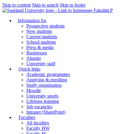
Skip to content
Skip to search
Skip to footer
Fakultät P
Information for
Prospective students
New students
Current students
School students
Press & media
Businesses
Alumni
University staff
Quick links
Academic programmes
Applying & enrolling
Study organisation
Moodle
University sports
Lifelong learning
Job vacancies
Intranet (SharePoint)
Faculties
All faculties
Faculty HW
Faculty M