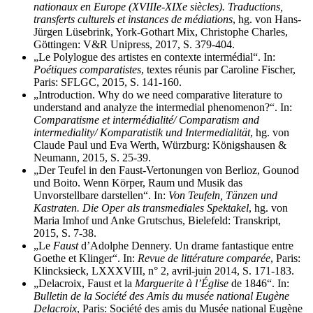
nationaux en Europe (XVIIIe-XIXe siècles).
Traductions,
transferts culturels et instances de médiations
, hg. von Hans-
Jürgen Lüsebrink, York-Gothart Mix, Christophe Charles,
Göttingen: V&R Unipress, 2017, S. 379-404.
„Le Polylogue des artistes en contexte intermédial“. In:
Poétiques comparatistes
, textes réunis par Caroline Fischer,
Paris: SFLGC, 2015, S. 141-160.
„Introduction. Why do we need comparative literature to
understand and analyze the intermedial phenomenon?“. In:
Comparatisme et intermédialité/ Comparatism and
intermediality/ Komparatistik und Intermedialität
, hg. von
Claude Paul und Eva Werth, Würzburg: Königshausen &
Neumann, 2015, S. 25-39.
„Der Teufel in den Faust-Vertonungen von Berlioz, Gounod
und Boito. Wenn Körper, Raum und Musik das
Unvorstellbare darstellen“. In:
Von Teufeln, Tänzen und
Kastraten. Die Oper als transmediales Spektakel
, hg. von
Maria Imhof und Anke Grutschus, Bielefeld: Transkript,
2015, S. 7-38.
„Le
Faust
d’Adolphe Dennery. Un drame fantastique entre
Goethe et Klinger“. In:
Revue de littérature comparée
, Paris:
Klincksieck, LXXXVIII, n° 2, avril-juin 2014, S. 171-183.
„Delacroix, Faust et la
Marguerite à l’Église
de 1846“. In:
Bulletin de la Société des Amis du musée national Eugène
Delacroix
, Paris: Société des amis du Musée national Eugène