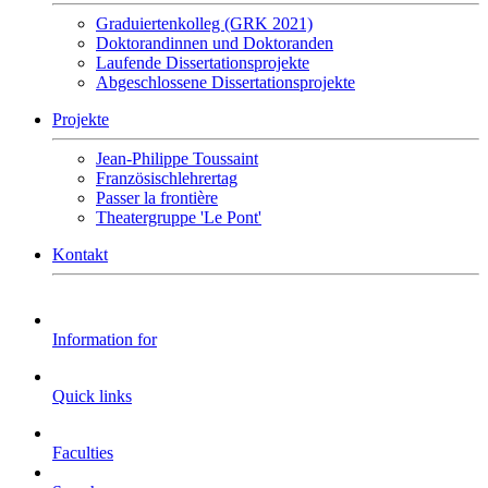
Graduiertenkolleg (GRK 2021)
Doktorandinnen und Doktoranden
Laufende Dissertationsprojekte
Abgeschlossene Dissertationsprojekte
Projekte
Jean-Philippe Toussaint
Französischlehrertag
Passer la frontière
Theatergruppe 'Le Pont'
Kontakt
Information for
Quick links
Faculties