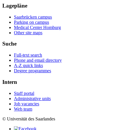
Lagepläne
Saarbrücken campus
Parking on campus
Medical Center Homburg
Other site maps
Suche
Full-text search
Phone and email directory
A-Z quick links
Degree programmes
Intern
Staff portal
Administrative units
Job vacancies
Web team
© Universität des Saarlandes