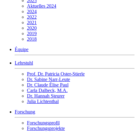
2025
Aktuelles 2024
2024
2022
2021
2020
2019
2018
Équipe
Lehrstuhl
Prof. Dr. Patricia Oster-Stierle
Dr. Sabine Narr-Leute
Dr. Claude Élise Paul
Carla Dalbeck, M.A.
Dr. Hannah Steurer
Julia Lichtenthal
Forschung
Forschungsprofil
Forschungsprojekte