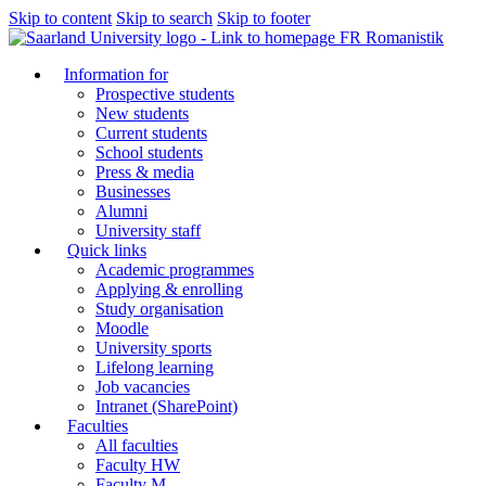
Skip to content
Skip to search
Skip to footer
FR Romanistik
Information for
Prospective students
New students
Current students
School students
Press & media
Businesses
Alumni
University staff
Quick links
Academic programmes
Applying & enrolling
Study organisation
Moodle
University sports
Lifelong learning
Job vacancies
Intranet (SharePoint)
Faculties
All faculties
Faculty HW
Faculty M