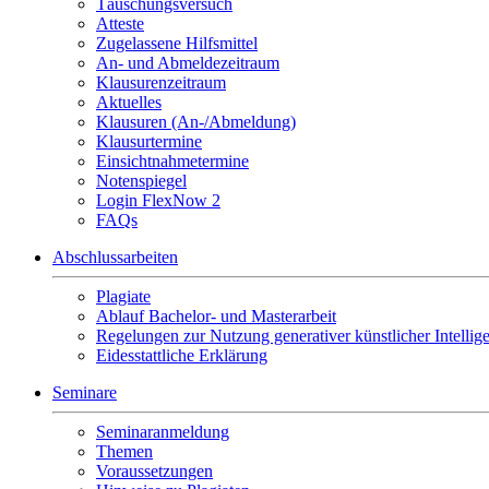
Täuschungsversuch
Atteste
Zugelassene Hilfsmittel
An- und Abmeldezeitraum
Klausurenzeitraum
Aktuelles
Klausuren (An-/Abmeldung)
Klausurtermine
Einsichtnahmetermine
Notenspiegel
Login FlexNow 2
FAQs
Abschlussarbeiten
Plagiate
Ablauf Bachelor- und Masterarbeit
Regelungen zur Nutzung generativer künstlicher Intellig
Eidesstattliche Erklärung
Seminare
Seminaranmeldung
Themen
Voraussetzungen