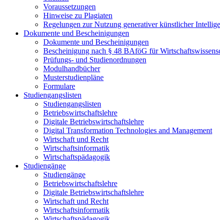
Voraussetzungen
Hinweise zu Plagiaten
Regelungen zur Nutzung generativer künstlicher Intellig
Dokumente und Bescheinigungen
Dokumente und Bescheinigungen
Bescheinigung nach § 48 BAföG für Wirtschaftswissensc
Prüfungs- und Studienordnungen
Modulhandbücher
Musterstudienpläne
Formulare
Studiengangslisten
Studiengangslisten
Betriebswirtschaftslehre
Digitale Betriebswirtschaftslehre
Digital Transformation Technologies and Management
Wirtschaft und Recht
Wirtschaftsinformatik
Wirtschaftspädagogik
Studiengänge
Studiengänge
Betriebswirtschaftslehre
Digitale Betriebswirtschaftslehre
Wirtschaft und Recht
Wirtschaftsinformatik
Wirtschaftspädagogik