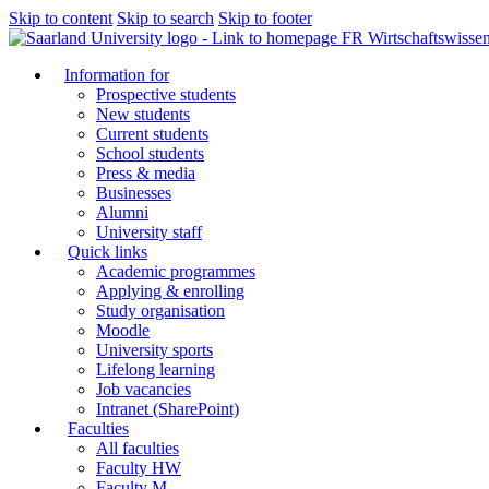
Skip to content
Skip to search
Skip to footer
FR Wirtschaftswissen
Information for
Prospective students
New students
Current students
School students
Press & media
Businesses
Alumni
University staff
Quick links
Academic programmes
Applying & enrolling
Study organisation
Moodle
University sports
Lifelong learning
Job vacancies
Intranet (SharePoint)
Faculties
All faculties
Faculty HW
Faculty M