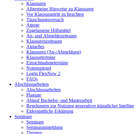
Klausuren
Allgemeine Hinweise zu Klausuren
Vor Klausurantritt zu beachten
Täuschungsversuch
Atteste
Zugelassene Hilfsmittel
An- und Abmeldezeitraum
Klausurenzeitraum
Aktuelles
Klausuren (An-/Abmeldung)
Klausurtermine
Einsichtnahmetermine
Notenspiegel
Login FlexNow 2
FAQs
Abschlussarbeiten
Abschlussarbeiten
Plagiate
Ablauf Bachelor- und Masterarbeit
Regelungen zur Nutzung generativer künstlicher Intellig
Eidesstattliche Erklärung
Seminare
Seminare
Seminaranmeldung
Themen