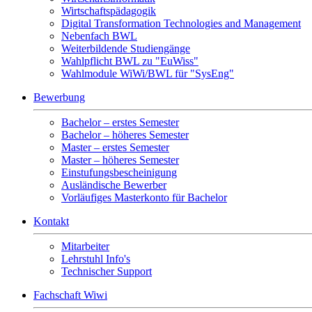
Wirtschaftspädagogik
Digital Transformation Technologies and Management
Nebenfach BWL
Weiterbildende Studiengänge
Wahlpflicht BWL zu "EuWiss"
Wahlmodule WiWi/BWL für "SysEng"
Bewerbung
Bachelor – erstes Semester
Bachelor – höheres Semester
Master – erstes Semester
Master – höheres Semester
Einstufungsbescheinigung
Ausländische Bewerber
Vorläufiges Masterkonto für Bachelor
Kontakt
Mitarbeiter
Lehrstuhl Info's
Technischer Support
Fachschaft Wiwi