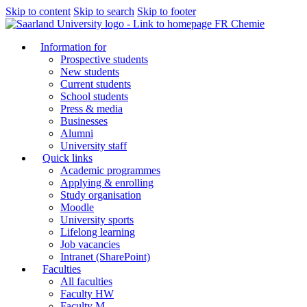
Skip to content
Skip to search
Skip to footer
FR Chemie
Information for
Prospective students
New students
Current students
School students
Press & media
Businesses
Alumni
University staff
Quick links
Academic programmes
Applying & enrolling
Study organisation
Moodle
University sports
Lifelong learning
Job vacancies
Intranet (SharePoint)
Faculties
All faculties
Faculty HW
Faculty M