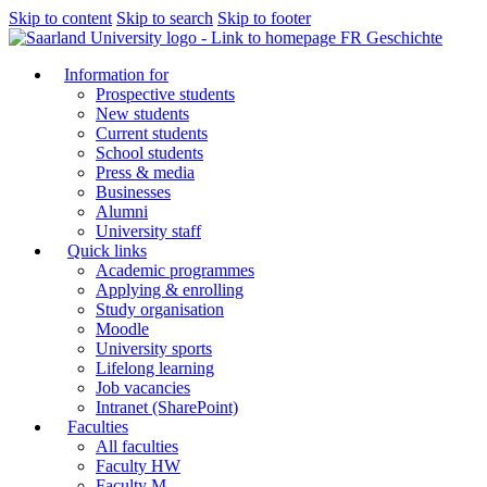
Skip to content
Skip to search
Skip to footer
FR Geschichte
Information for
Prospective students
New students
Current students
School students
Press & media
Businesses
Alumni
University staff
Quick links
Academic programmes
Applying & enrolling
Study organisation
Moodle
University sports
Lifelong learning
Job vacancies
Intranet (SharePoint)
Faculties
All faculties
Faculty HW
Faculty M