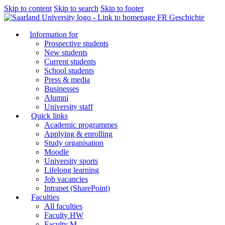
Skip to content
Skip to search
Skip to footer
FR Geschichte
Information for
Prospective students
New students
Current students
School students
Press & media
Businesses
Alumni
University staff
Quick links
Academic programmes
Applying & enrolling
Study organisation
Moodle
University sports
Lifelong learning
Job vacancies
Intranet (SharePoint)
Faculties
All faculties
Faculty HW
Faculty M