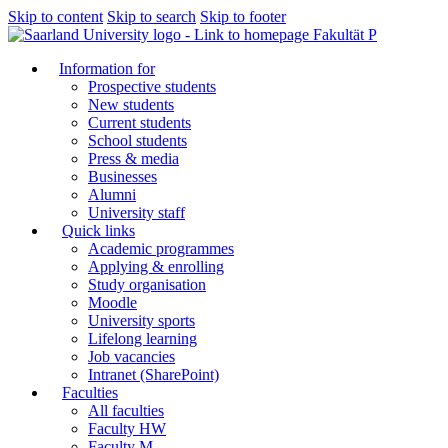
Skip to content
Skip to search
Skip to footer
Fakultät P
Information for
Prospective students
New students
Current students
School students
Press & media
Businesses
Alumni
University staff
Quick links
Academic programmes
Applying & enrolling
Study organisation
Moodle
University sports
Lifelong learning
Job vacancies
Intranet (SharePoint)
Faculties
All faculties
Faculty HW
Faculty M