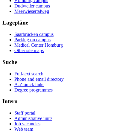
Homburg campus
Dudweiler campus
Meerwiesertalweg
Lagepläne
Saarbrücken campus
Parking on campus
Medical Center Homburg
Other site maps
Suche
Full-text search
Phone and email directory
A-Z quick links
Degree programmes
Intern
Staff portal
Administrative units
Job vacancies
Web team