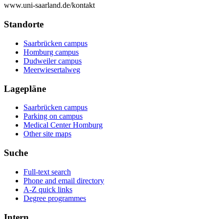
www.uni-saarland.de/kontakt
Standorte
Saarbrücken campus
Homburg campus
Dudweiler campus
Meerwiesertalweg
Lagepläne
Saarbrücken campus
Parking on campus
Medical Center Homburg
Other site maps
Suche
Full-text search
Phone and email directory
A-Z quick links
Degree programmes
Intern