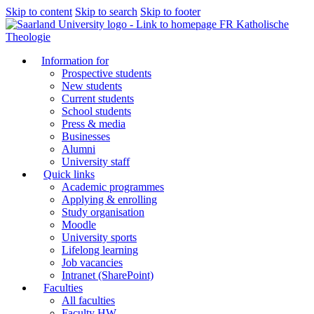
Skip to content
Skip to search
Skip to footer
FR Katholische
Theologie
Information for
Prospective students
New students
Current students
School students
Press & media
Businesses
Alumni
University staff
Quick links
Academic programmes
Applying & enrolling
Study organisation
Moodle
University sports
Lifelong learning
Job vacancies
Intranet (SharePoint)
Faculties
All faculties
Faculty HW