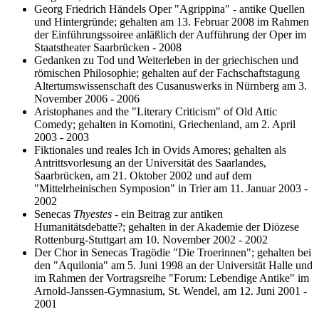
Georg Friedrich Händels Oper "Agrippina" - antike Quellen
und Hintergründe; gehalten am 13. Februar 2008 im Rahmen
der Einführungssoiree anläßlich der Aufführung der Oper im
Staatstheater Saarbrücken - 2008
Gedanken zu Tod und Weiterleben in der griechischen und
römischen Philosophie; gehalten auf der Fachschaftstagung
Altertumswissenschaft des Cusanuswerks in Nürnberg am 3.
November 2006 - 2006
Aristophanes and the "Literary Criticism" of Old Attic
Comedy; gehalten in Komotini, Griechenland, am 2. April
2003 - 2003
Fiktionales und reales Ich in Ovids Amores; gehalten als
Antrittsvorlesung an der Universität des Saarlandes,
Saarbrücken, am 21. Oktober 2002 und auf dem
"Mittelrheinischen Symposion" in Trier am 11. Januar 2003 -
2002
Senecas
Thyestes
- ein Beitrag zur antiken
Humanitätsdebatte?; gehalten in der Akademie der Diözese
Rottenburg-Stuttgart am 10. November 2002 - 2002
Der Chor in Senecas Tragödie "Die Troerinnen"; gehalten bei
den "Aquilonia" am 5. Juni 1998 an der Universität Halle und
im Rahmen der Vortragsreihe "Forum: Lebendige Antike" im
Arnold-Janssen-Gymnasium, St. Wendel, am 12. Juni 2001 -
2001