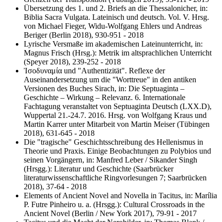
Übersetzung des 1. und 2. Briefs an die Thessalonicher, in:
Biblia Sacra Vulgata. Lateinisch und deutsch. Vol. V. Hrsg.
von Michael Fieger, Widu-Wolfgang Ehlers und Andreas
Beriger (Berlin 2018), 930-951 - 2018
Lyrische Versmaße im akademischen Lateinunterricht, in:
Magnus Frisch (Hrsg.): Metrik im altsprachlichen Unterricht
(Speyer 2018), 239-252 - 2018
Ἰσοδυναμία und "Authentizität". Reflexe der
Auseinandersetzung um die "Worttreue" in den antiken
Versionen des Buches Sirach, in: Die Septuaginta –
Geschichte – Wirkung – Relevanz. 6. Internationale
Fachtagung veranstaltet von Septuaginta Deutsch (LXX.D),
Wuppertal 21.-24.7. 2016. Hrsg. von Wolfgang Kraus und
Martin Karrer unter Mitarbeit von Martin Meiser (Tübingen
2018), 631-645 - 2018
Die "tragische" Geschichtsschreibung des Hellenismus in
Theorie und Praxis. Einige Beobachtungen zu Polybios und
seinen Vorgängern, in: Manfred Leber / Sikander Singh
(Hrsgg.): Literatur und Geschichte (Saarbrücker
literaturwissenschaftliche Ringvorlesungen 7; Saarbrücken
2018), 37-64 - 2018
Elements of Ancient Novel and Novella in Tacitus, in: Marília
P. Futre Pinheiro u. a. (Hrsgg.): Cultural Crossroads in the
Ancient Novel (Berlin / New York 2017), 79-91 - 2017