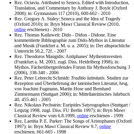
Rez. Octavia. Attributed to Seneca. Edited with Introduction,
Translation, and Commentary by Anthony J. Boyle (Oxford
2008); in: Gymnasium 117 (2010), 600-602 - 2010
Rez. Gregory A. Staley: Seneca and the Idea of Tragedy
(Oxford 2010); in: Bryn Mawr Classical Review (2010,
online
erschienen) - 2010
Rez. Thomas Kailuweit: Dido - Didon - Didone. Eine
kommentierte Bibliographie zum Dido-Mythos in Literatur
und Musik (Frankfurt a. M. u. a. 2005); in: Der altsprachliche
Unterricht 50,2, 72f. - 2007
Rez. Theodoros Mangidis: Antiphanes' Mythentravestien
(Frankfurt a. M. 2003, zugl. Diss. Heidelberg 1998); in:
Mythos. Fächerübergreifendes Forum für Mythosforschung 3
(2006), 338-340 - 2006
Rez. Peter Lebrecht Schmidt:
Traditio latinitatis
. Studien zur
Rezeption und Überlieferung der lateinischen Literatur, hrsg.
von Joachim Fugmann, Martin Hose und Bernhard
Zimmermann (Stuttgart 2000); in: Mittellateinisches Jahrbuch
40, 455-461 - 2005
Rez. Nikolaus Pechstein: Euripides Satyrographos (Stuttgart /
Leipzig 1998, zugl. Diss. FU Berlin 1997); in: Bryn Mawr
Classical Review vom 6.8.1999,
online
erschienen - 1999
Rez. Laetitia P. E. Parker: The Songs of Aristophanes (Oxford
1997); in: Bryn Mawr Classical Review 9.7,
online
erschienen, 661-665 - 1998