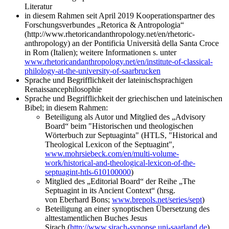
Literatur
in diesem Rahmen seit April 2019 Kooperationspartner des
Forschungsverbundes „Retorica & Antropologia“
(http://www.rhetoricandanthropology.net/en/rhetoric-
anthropology) an der Pontificia Università della Santa Croce
in Rom (Italien); weitere Informationen s. unter
www.rhetoricandanthropology.net/en/institute-of-classical-
philology-at-the-university-of-saarbrucken
Sprache und Begrifflichkeit der lateinischsprachigen
Renaissancephilosophie
Sprache und Begrifflichkeit der griechischen und lateinischen
Bibel; in diesem Rahmen:
Beteiligung als Autor und Mitglied des „Advisory
Board“ beim "Historischen und theologischen
Wörterbuch zur Septuaginta" (HTLS, "Historical and
Theological Lexicon of the Septuagint",
www.mohrsiebeck.com/en/multi-volume-
work/historical-and-theological-lexicon-of-the-
septuagint-htls-610100000
)
Mitglied des „Editorial Board“ der Reihe „The
Septuagint in its Ancient Context“ (hrsg.
von Eberhard Bons;
www.brepols.net/series/sept
)
Beteiligung an einer synoptischen Übersetzung des
alttestamentlichen Buches Jesus
Sirach (
http://www.sirach-synopse.uni-saarland.de
)