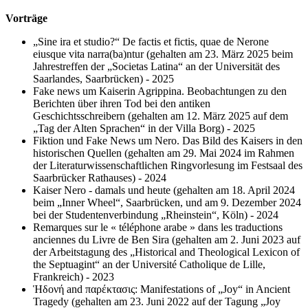
Vorträge
„Sine ira et studio?“ De factis et fictis, quae de Nerone
eiusque vita narra(ba)ntur (gehalten am 23. März 2025 beim
Jahrestreffen der „Societas Latina“ an der Universität des
Saarlandes, Saarbrücken) - 2025
Fake news um Kaiserin Agrippina. Beobachtungen zu den
Berichten über ihren Tod bei den antiken
Geschichtsschreibern (gehalten am 12. März 2025 auf dem
„Tag der Alten Sprachen“ in der Villa Borg) - 2025
Fiktion und Fake News um Nero. Das Bild des Kaisers in den
historischen Quellen (gehalten am 29. Mai 2024 im Rahmen
der Literaturwissenschaftlichen Ringvorlesung im Festsaal des
Saarbrücker Rathauses) - 2024
Kaiser Nero - damals und heute (gehalten am 18. April 2024
beim „Inner Wheel“, Saarbrücken, und am 9. Dezember 2024
bei der Studentenverbindung „Rheinstein“, Köln) - 2024
Remarques sur le « téléphone arabe » dans les traductions
anciennes du Livre de Ben Sira (gehalten am 2. Juni 2023 auf
der Arbeitstagung des „Historical and Theological Lexicon of
the Septuagint“ an der Université Catholique de Lille,
Frankreich) - 2023
Ἡδονή and παρέκτασις: Manifestations of „Joy“ in Ancient
Tragedy (gehalten am 23. Juni 2022 auf der Tagung „Joy