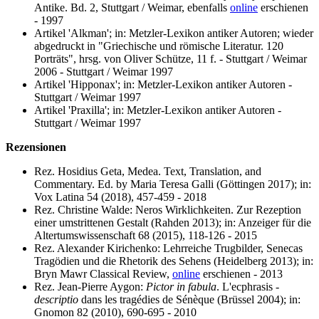
Antike. Bd. 2, Stuttgart / Weimar, ebenfalls
online
erschienen
- 1997
Artikel 'Alkman'; in: Metzler-Lexikon antiker Autoren; wieder
abgedruckt in "Griechische und römische Literatur. 120
Porträts", hrsg. von Oliver Schütze, 11 f. - Stuttgart / Weimar
2006 - Stuttgart / Weimar 1997
Artikel 'Hipponax'; in: Metzler-Lexikon antiker Autoren -
Stuttgart / Weimar 1997
Artikel 'Praxilla'; in: Metzler-Lexikon antiker Autoren -
Stuttgart / Weimar 1997
Rezensionen
Rez. Hosidius Geta, Medea. Text, Translation, and
Commentary. Ed. by Maria Teresa Galli (Göttingen 2017); in:
Vox Latina 54 (2018), 457-459 - 2018
Rez. Christine Walde: Neros Wirklichkeiten. Zur Rezeption
einer umstrittenen Gestalt (Rahden 2013); in: Anzeiger für die
Altertumswissenschaft 68 (2015), 118-126 - 2015
Rez. Alexander Kirichenko: Lehrreiche Trugbilder, Senecas
Tragödien und die Rhetorik des Sehens (Heidelberg 2013); in:
Bryn Mawr Classical Review,
online
erschienen - 2013
Rez. Jean-Pierre Aygon:
Pictor in fabula
. L'ecphrasis -
descriptio
dans les tragédies de Sénèque (Brüssel 2004); in:
Gnomon 82 (2010), 690-695 - 2010