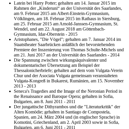
Latein bei Harry Potter; gehalten am 14. Januar 2015 im
Rahmen der „Kinderuni“ an der Universität des Saarlandes,
am 9. Februar 2015 am Albert-Einstein-Gymnasium,
Völklingen, am 18. Februar 2015 im Rathaus in Siersburg,
am 25. Februar 2015 am Arnold-Janssen-Gymnasium, St.
Wendel, und am 22. August 2018 am Göttenbach-
Gymnasium, Idar-Oberstein - 2015
Aristophanes, "Die Vögel"; gehalten am 7. Januar 2014 im
Staatstheater Saarbrücken anläßlich der bevorstehenden
Premiere der Inszenierung von Thomas Schulte-Michels und
am 21. Juni 2017 an der Universität des Saarlandes - 2014
Die Spannung zwischen wirkungsäquivalenter und
dokumentarischer Übersetzung am Beispiel der
Thessalonicherbriefe; gehalten auf dem vom Vulgata-Verein
Chur und der Asociata Vulgata gemeinsam veranstalteten
Vulgata-Kongreß in Bukarest, Rumänien, am 15. November
2013 - 2013
Seneca's Tragedies and the Image of the Neronian Period in
the Renaissance and Baroque Opera; gehalten in Sofia,
Bulgarien, am 8. Juni 2011 - 2011
Der jungattische Dithyrambos und die "Literaturkritik" der
Alten Komödie; gehalten in Santiago de Compostela,
Spanien, am 24. März 2004 und (in englischer Sprache) in
Komotini, Griechenland, am 2. April 2003 sowie in Sofia,
Bulgarien, am 6. Juni 2011 - 2011