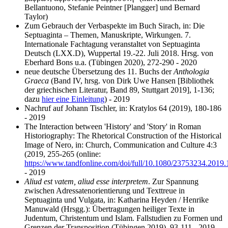
Bellantuono, Stefanie Peintner [Plangger] und Bernard
Taylor)
Zum Gebrauch der Verbaspekte im Buch Sirach, in: Die
Septuaginta – Themen, Manuskripte, Wirkungen. 7.
Internationale Fachtagung veranstaltet von Septuaginta
Deutsch (LXX.D), Wuppertal 19.-22. Juli 2018. Hrsg. von
Eberhard Bons u.a. (Tübingen 2020), 272-290 - 2020
neue deutsche Übersetzung des 11. Buchs der
Anthologia
Graeca
(Band IV, hrsg. von Dirk Uwe Hansen [Bibliothek
der griechischen Literatur, Band 89, Stuttgart 2019], 1-136;
dazu
hier eine Einleitung
) - 2019
Nachruf auf Johann Tischler, in: Kratylos 64 (2019), 180-186
- 2019
The Interaction between 'History' and 'Story' in Roman
Historiography: The Rhetorical Construction of the Historical
Image of Nero, in: Church, Communication and Culture 4:3
(2019, 255-265 (online:
https://www.tandfonline.com/doi/full/10.1080/23753234.2019
- 2019
Aliud est vatem, aliud esse interpretem
. Zur Spannung
zwischen Adressatenorientierung und Texttreue in
Septuaginta und Vulgata, in: Katharina Heyden / Henrike
Manuwald (Hrsgg.): Übertragungen heiliger Texte in
Judentum, Christentum und Islam. Fallstudien zu Formen und
Grenzen der Transposition (Tübingen 2019), 93-111 - 2019