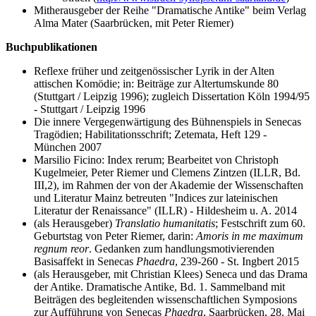
Mitherausgeber der Reihe "Dramatische Antike" beim Verlag
Alma Mater (Saarbrücken, mit Peter Riemer)
Buchpublikationen
Reflexe früher und zeitgenössischer Lyrik in der Alten
attischen Komödie; in: Beiträge zur Altertumskunde 80
(Stuttgart / Leipzig 1996); zugleich Dissertation Köln 1994/95
- Stuttgart / Leipzig 1996
Die innere Vergegenwärtigung des Bühnenspiels in Senecas
Tragödien; Habilitationsschrift; Zetemata, Heft 129 -
München 2007
Marsilio Ficino: Index rerum; Bearbeitet von Christoph
Kugelmeier, Peter Riemer und Clemens Zintzen (ILLR, Bd.
III,2), im Rahmen der von der Akademie der Wissenschaften
und Literatur Mainz betreuten "Indices zur lateinischen
Literatur der Renaissance" (ILLR) - Hildesheim u. A. 2014
(als Herausgeber)
Translatio humanitatis
; Festschrift zum 60.
Geburtstag von Peter Riemer, darin:
Amoris in me maximum
regnum reor
. Gedanken zum handlungsmotivierenden
Basisaffekt in Senecas
Phaedra
, 239-260 - St. Ingbert 2015
(als Herausgeber, mit Christian Klees) Seneca und das Drama
der Antike. Dramatische Antike, Bd. 1. Sammelband mit
Beiträgen des begleitenden wissenschaftlichen Symposions
zur Aufführung von Senecas
Phaedra
, Saarbrücken, 28. Mai