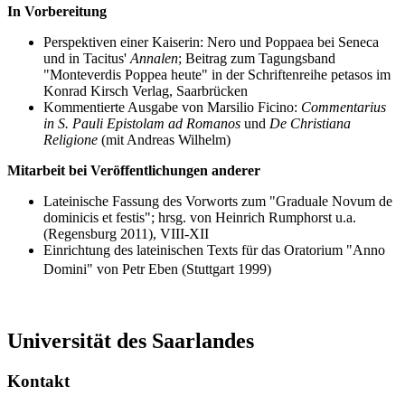
In Vorbereitung
Perspektiven einer Kaiserin: Nero und Poppaea bei Seneca
und in Tacitus'
Annalen
; Beitrag zum Tagungsband
"Monteverdis Poppea heute" in der Schriftenreihe petasos im
Konrad Kirsch Verlag, Saarbrücken
Kommentierte Ausgabe von Marsilio Ficino:
Commentarius
in S. Pauli Epistolam ad Romanos
und
De Christiana
Religione
(mit Andreas Wilhelm)
Mitarbeit bei Veröffentlichungen anderer
Lateinische Fassung des Vorworts zum "Graduale Novum de
dominicis et festis"; hrsg. von Heinrich Rumphorst u.a.
(Regensburg 2011), VIII-XII
Einrichtung des lateinischen Texts für das Oratorium "Anno
Domini" von Petr Eben (Stuttgart 1999)
Universität des Saarlandes
Kontakt