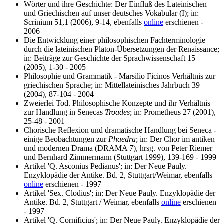
Wörter und ihre Geschichte: Der Einfluß des Lateinischen
und Griechischen auf unser deutsches Vokabular (I); in:
Scrinium 51,1 (2006), 9-14, ebenfalls
online
erschienen -
2006
Die Entwicklung einer philosophischen Fachterminologie
durch die lateinischen Platon-Übersetzungen der Renaissance;
in: Beiträge zur Geschichte der Sprachwissenschaft 15
(2005), 1-30 - 2005
Philosophie und Grammatik - Marsilio Ficinos Verhältnis zur
griechischen Sprache; in: Mittellateinisches Jahrbuch 39
(2004), 87-104 - 2004
Zweierlei Tod. Philosophische Konzepte und ihr Verhältnis
zur Handlung in Senecas
Troades
; in: Prometheus 27 (2001),
25-48 - 2001
Chorische Reflexion und dramatische Handlung bei Seneca -
einige Beobachtungen zur
Phaedra
; in: Der Chor im antiken
und modernen Drama (DRAMA 7), hrsg. von Peter Riemer
und Bernhard Zimmermann (Stuttgart 1999), 139-169 - 1999
Artikel 'Q. Asconius Pedianus'; in: Der Neue Pauly.
Enzyklopädie der Antike. Bd. 2, Stuttgart/Weimar, ebenfalls
online
erschienen - 1997
Artikel 'Sex. Clodius'; in: Der Neue Pauly. Enzyklopädie der
Antike. Bd. 2, Stuttgart / Weimar, ebenfalls
online
erschienen
- 1997
Artikel 'Q. Cornificius'; in: Der Neue Pauly. Enzyklopädie der