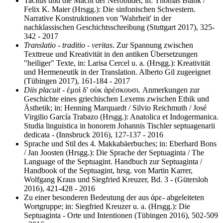
Tacitus und die Macht der Nerobilder, in: Thomas Blank /
Felix K. Maier (Hrsgg.): Die sinfonischen Schwestern.
Narrative Konstruktionen von 'Wahrheit' in der
nachklassischen Geschichtsschreibung (Stuttgart 2017), 325-
342 - 2017
Translatio - traditio - veritas
. Zur Spannung zwischen
Texttreue und Kreativität in den antiken Übersetzungen
"heiliger" Texte, in: Larisa Cercel u. a. (Hrsgg.): Kreativität
und Hermeneutik in der Translation. Alberto Gil zugeeignet
(Tübingen 2017), 161-184 - 2017
Diis placuit
- ἐμοἱ δ' οὑκ ἀρἐσκουσι. Anmerkungen zur
Geschichte eines griechischen Lexems zwischen Ethik und
Ästhetik; in: Henning Marquardt / Silvio Reichmuth / José
Virgilio García Trabazo (Hrsgg.): Anatolica et Indogermanica.
Studia linguistica in honorem Johannis Tischler septuagenarii
dedicata - (Innsbruck 2016), 127-137 - 2016
Sprache und Stil des 4. Makkabäerbuches; in: Eberhard Bons
/ Jan Joosten (Hrsgg.): Die Sprache der Septuaginta / The
Language of the Septuagint. Handbuch zur Septuaginta /
Handbook of the Septuagint, hrsg. von Martin Karrer,
Wolfgang Kraus und Siegfried Kreuzer, Bd. 3 - (Gütersloh
2016), 421-428 - 2016
Zu einer besonderen Bedeutung der aus ἀρε- abgeleiteten
Wortgruppe; in: Siegfried Kreuzer u. a. (Hrsgg.): Die
Septuaginta - Orte und Intentionen (Tübingen 2016), 502-509