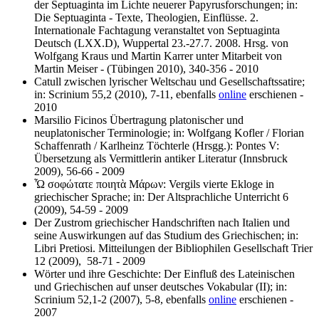
der Septuaginta im Lichte neuerer Papyrusforschungen; in:
Die Septuaginta - Texte, Theologien, Einflüsse. 2.
Internationale Fachtagung veranstaltet von Septuaginta
Deutsch (LXX.D), Wuppertal 23.-27.7. 2008. Hrsg. von
Wolfgang Kraus und Martin Karrer unter Mitarbeit von
Martin Meiser - (Tübingen 2010), 340-356 - 2010
Catull zwischen lyrischer Weltschau und Gesellschaftssatire;
in: Scrinium 55,2 (2010), 7-11, ebenfalls
online
erschienen -
2010
Marsilio Ficinos Übertragung platonischer und
neuplatonischer Terminologie; in: Wolfgang Kofler / Florian
Schaffenrath / Karlheinz Töchterle (Hrsgg.): Pontes V:
Übersetzung als Vermittlerin antiker Literatur (Innsbruck
2009), 56-66 - 2009
Ὦ σοφώτατε ποιητὰ Μάρων: Vergils vierte Ekloge in
griechischer Sprache; in: Der Altsprachliche Unterricht 6
(2009), 54-59 - 2009
Der Zustrom griechischer Handschriften nach Italien und
seine Auswirkungen auf das Studium des Griechischen; in:
Libri Pretiosi. Mitteilungen der Bibliophilen Gesellschaft Trier
12 (2009), 58-71 - 2009
Wörter und ihre Geschichte: Der Einfluß des Lateinischen
und Griechischen auf unser deutsches Vokabular (II); in:
Scrinium 52,1-2 (2007), 5-8, ebenfalls
online
erschienen -
2007