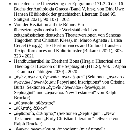
neue deutsche Übersetzung der Epigramme 171-220 des 16.
Buchs der Anthologia Graeca (Band V, hrsg. von Dirk Uwe
Hansen [Bibliothek der griechischen Literatur, Band 95,
Stuttgart 2021], 90-107) - 2021
Von der Rezitation auf die Bühne. Ein
übersetzungstheoretischer Werkstattbericht zu
zeitgenössischen deutschen Theaterversionen von Senecas
Tragödien (mit Christian Klees), in: Marco Agnetta / Larisa
Cercel (Hrsgg.): Text Performances and Cultural Transfer /
Textperformances und Kulturtransfer (Bukarest 2021), 303-
323 - 2021
Handbuchartikel in: Eberhard Bons (Hrsg.): Historical and
Theological Lexicon of the Septuagint (HTLS), Vol. I: Alpha
– Gamma (Tübingen 2020) - 2020
„ἀγών, ἀγωνία, ἀγωνιάω, ἀγωνίζομαι“ (Sektionen „ἀγωνία /
ἀγωνιάω / ἀγωνίζομαι: Papyri and Inscriptions“ von Cristina
Buffa; Sektionen „ἀγωνία / ἀγωνιάω / ἀγωνίζομαι:
Septuagint“ und „ἀγωνιάω: New Testament“ von Ralph
Brucker)
„ἀθανασία, ἀθάνατος“
„ἀθλητής, ἄθλον“
„ἀφθαρσία, ἄφθαρτος“ (Sektionen „Septuagint“, „New
Testament“ und „Early Christian Literature“ teilweise von
Ralph Brucker)
„ἄφρων, ἀφρονεύομαι, ἀφροσύνη“ (mit Antonella