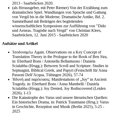
2013 - Saarbrücken 2020.
(als Herausgeber, mit Peter Riemer) Von der Erzählung zum
dramatischen Spiel. Wandlungen von Sprache und Gattung
von Vergil bis in die Moderne. Dramatische Antike, Bd. 2.
Sammelband mit Beiträgen des begleitenden
wissenschaftlichen Symposions zur Aufführung von "Dido
und Aeneas. Tragödie nach Vergil" von Christian Klees,
Saarbrücken, 12. Juni 2015 - Saarbrücken 2020
Aufsätze und Artikel
Ἰσοδυναμέω Again. Observations on a Key Concept of
Translation Theory in the Prologue to the Book of Ben Sira,
in: Eberhard Bons / Antonella Bellantuono / Daniela
Scialabba (Hrsgg.): Between Scroll and Scripture. Studies in
Septuagint, Biblical Greek, and Papyri (Festschrift für Anna
Passoni Dell’Acqua, Tübingen 2026), 57-74
Ἡδονή and παρέκτασις: Manifestations of „Joy“ in Ancient
Tragedy, in: Eberhard Bons / Anna Mambelli / Daniela
Scialabba (Hrsgg.): Joy Denied, Joy Rediscovered (Leiden
2026), 1-13
Die Katastrophe des Varus und unsere literarischen Quellen:
Ein historisches Drama, in: Patrick Trautmann (Hrsg.): Varus
in Geschichte, Rezeption und Musik (Berlin 2025), 5-25 -
2025