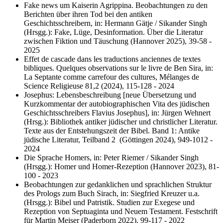
Fake news um Kaiserin Agrippina. Beobachtungen zu den
Berichten über ihren Tod bei den antiken
Geschichtsschreibern, in: Hermann Gätje / Sikander Singh
(Hrsgg.): Fake, Lüge, Desinformation. Über die Literatur
zwischen Fiktion und Täuschung (Hannover 2025), 39-58 -
2025
Effet de cascade dans les traductions anciennes de textes
bibliques. Quelques observations sur le livre de Ben Sira, in:
La Septante comme carrefour des cultures, Mélanges de
Science Religieuse 81,2 (2024), 115-128 - 2024
Josephus: Lebensbeschreibung [neue Übersetzung und
Kurzkommentar der autobiographischen Vita des jüdischen
Geschichtsschreibers Flavius Josephus], in: Jürgen Wehnert
(Hrsg.): Bibliothek antiker jüdischer und christlicher Literatur.
Texte aus der Entstehungszeit der Bibel. Band 1: Antike
jüdische Literatur, Teilband 2 (Göttingen 2024), 949-1012 -
2024
Die Sprache Homers, in: Peter Riemer / Sikander Singh
(Hrsgg.): Homer und Homer-Rezeption (Hannover 2023), 81-
100 - 2023
Beobachtungen zur gedanklichen und sprachlichen Struktur
des Prologs zum Buch Sirach, in: Siegfried Kreuzer u.a.
(Hrsgg.): Bibel und Patristik. Studien zur Exegese und
Rezeption von Septuaginta und Neuem Testament. Festschrift
für Martin Meiser (Paderborn 2022), 99-117 - 2022