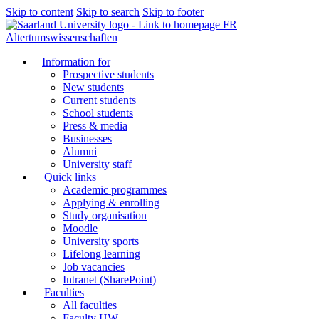
Skip to content
Skip to search
Skip to footer
FR
Altertumswissenschaften
Information for
Prospective students
New students
Current students
School students
Press & media
Businesses
Alumni
University staff
Quick links
Academic programmes
Applying & enrolling
Study organisation
Moodle
University sports
Lifelong learning
Job vacancies
Intranet (SharePoint)
Faculties
All faculties
Faculty HW