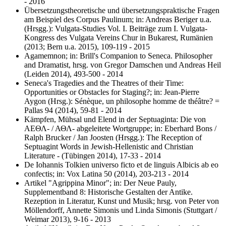
- 2016
Übersetzungstheoretische und übersetzungspraktische Fragen
am Beispiel des Corpus Paulinum; in: Andreas Beriger u.a.
(Hrsgg.): Vulgata-Studies Vol. I. Beiträge zum I. Vulgata-
Kongress des Vulgata Vereins Chur in Bukarest, Rumänien
(2013; Bern u.a. 2015), 109-119 - 2015
Agamemnon; in: Brill's Companion to Seneca. Philosopher
and Dramatist, hrsg. von Gregor Damschen und Andreas Heil
(Leiden 2014), 493-500 - 2014
Seneca's Tragedies and the Theatres of their Time:
Opportunities or Obstacles for Staging?; in: Jean-Pierre
Aygon (Hrsg.): Sénèque, un philosophe homme de théâtre? =
Pallas 94 (2014), 59-81 - 2014
Kämpfen, Mühsal und Elend in der Septuaginta: Die von
ΑΕΘΛ- / ΑΘΛ- abgeleitete Wortgruppe; in: Eberhard Bons /
Ralph Brucker / Jan Joosten (Hrsgg.): The Reception of
Septuagint Words in Jewish-Hellenistic and Christian
Literature - (Tübingen 2014), 17-33 - 2014
De Iohannis Tolkien universo ficto et de linguis Albicis ab eo
confectis; in: Vox Latina 50 (2014), 203-213 - 2014
Artikel "Agrippina Minor"; in: Der Neue Pauly,
Supplementband 8: Historische Gestalten der Antike.
Rezeption in Literatur, Kunst und Musik; hrsg. von Peter von
Möllendorff, Annette Simonis und Linda Simonis (Stuttgart /
Weimar 2013), 9-16 - 2013