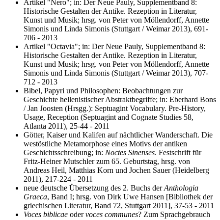
Artikel "Nero"; in: Der Neue Pauly, Supplementband 8:
Historische Gestalten der Antike. Rezeption in Literatur,
Kunst und Musik; hrsg. von Peter von Möllendorff, Annette
Simonis und Linda Simonis (Stuttgart / Weimar 2013), 691-
706 - 2013
Artikel "Octavia"; in: Der Neue Pauly, Supplementband 8:
Historische Gestalten der Antike. Rezeption in Literatur,
Kunst und Musik; hrsg. von Peter von Möllendorff, Annette
Simonis und Linda Simonis (Stuttgart / Weimar 2013), 707-
712 - 2013
Bibel, Papyri und Philosophen: Beobachtungen zur
Geschichte hellenistischer Abstraktbegriffe; in: Eberhard Bons
/ Jan Joosten (Hrsgg.): Septuagint Vocabulary. Pre-History,
Usage, Reception (Septuagint and Cognate Studies 58,
Atlanta 2011), 25-44 - 2011
Götter, Kaiser und Kalifen auf nächtlicher Wanderschaft. Die
westöstliche Metamorphose eines Motivs der antiken
Geschichtsschreibung; in:
Noctes Sinenses
. Festschrift für
Fritz-Heiner Mutschler zum 65. Geburtstag, hrsg. von
Andreas Heil, Matthias Korn und Jochen Sauer (Heidelberg
2011), 217-224 - 2011
neue deutsche Übersetzung des 2. Buchs der
Anthologia
Graeca
, Band I; hrsg. von Dirk Uwe Hansen [Bibliothek der
griechischen Literatur, Band 72, Stuttgart 2011], 37-53 - 2011
Voces biblicae
oder
voces communes
? Zum Sprachgebrauch