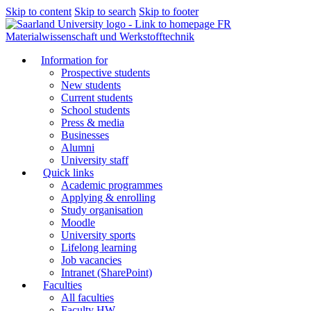
Skip to content
Skip to search
Skip to footer
FR
Materialwissenschaft und Werkstofftechnik
Information for
Prospective students
New students
Current students
School students
Press & media
Businesses
Alumni
University staff
Quick links
Academic programmes
Applying & enrolling
Study organisation
Moodle
University sports
Lifelong learning
Job vacancies
Intranet (SharePoint)
Faculties
All faculties
Faculty HW