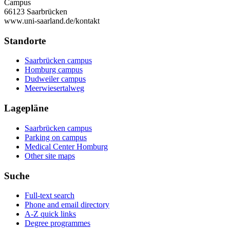
Campus
66123 Saarbrücken
www.uni-saarland.de/kontakt
Standorte
Saarbrücken campus
Homburg campus
Dudweiler campus
Meerwiesertalweg
Lagepläne
Saarbrücken campus
Parking on campus
Medical Center Homburg
Other site maps
Suche
Full-text search
Phone and email directory
A-Z quick links
Degree programmes