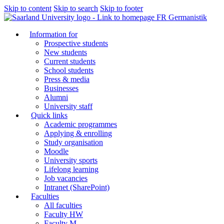
Skip to content
Skip to search
Skip to footer
FR Germanistik
Information for
Prospective students
New students
Current students
School students
Press & media
Businesses
Alumni
University staff
Quick links
Academic programmes
Applying & enrolling
Study organisation
Moodle
University sports
Lifelong learning
Job vacancies
Intranet (SharePoint)
Faculties
All faculties
Faculty HW
Faculty M