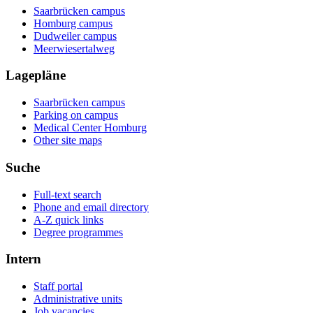
Saarbrücken campus
Homburg campus
Dudweiler campus
Meerwiesertalweg
Lagepläne
Saarbrücken campus
Parking on campus
Medical Center Homburg
Other site maps
Suche
Full-text search
Phone and email directory
A-Z quick links
Degree programmes
Intern
Staff portal
Administrative units
Job vacancies