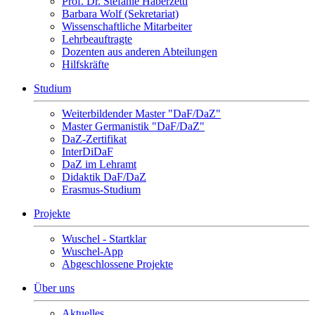
Prof. Dr. Stefanie Haberzettl
Barbara Wolf (Sekretariat)
Wissenschaftliche Mitarbeiter
Lehrbeauftragte
Dozenten aus anderen Abteilungen
Hilfskräfte
Studium
Weiterbildender Master "DaF/DaZ"
Master Germanistik "DaF/DaZ"
DaZ-Zertifikat
InterDiDaF
DaZ im Lehramt
Didaktik DaF/DaZ
Erasmus-Studium
Projekte
Wuschel - Startklar
Wuschel-App
Abgeschlossene Projekte
Über uns
Aktuelles