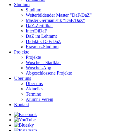
Studium
Studium
Weiterbildender Master "DaF/DaZ"
Master Germanistik "DaF/DaZ"
DaZ-Zertifikat
InterDiDaF
DaZ im Lehramt
Didaktik DaF/DaZ
Erasmus-Studium
Projekte
Projekte
Wuschel - Startklar
Wuschel-App
Abgeschlossene Projekte
Über uns
Über uns
Aktuelles
Termine
Alumni-Verein
Kontakt