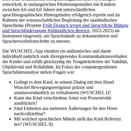
entwickelt, in umfangreichen Pilotierungsstudien mit Kindern
zwischen 4;6 und 6;0 Jahren mit unterschiedlichen
sprachbiographischen Hintergründen erfolgreich erprobt und im
Rahmen der wissenschaftlichen Begleitung der saarländischen
Sprachkitas (Projekte
Früh Deutsch lernen
und
Sprachliche Bildung
und Sprachförderung
im frühkindlichen Bereich
, 2022-2025) als
Instrument eingesetzt, um Sprachstände zu dokumentieren und
Spracherwerbsfortschritte zu messen.
Die WUSCHEL-App elizitiert ein authentisches und damit
individuell natürlich stark divergierendes Kommunikationsverhalten
der Kinder und erfüllt gleichzeitig die Testgütekriterien der Validität,
Objektivität und Reliabilität. Im Fokus der computergestützten
Sprachdatenanalyse stehen Fragen wie:
Gelingt es dem Kind, in seinem Dialog mit dem Hund
Wuschel Bewegungsereignisse präzise und
unmissverständlich zu verbalisieren (WUSCHEL I)?
Kann das Kind verschiedene Arten von Possessivität
ausdrücken?
Sind Einheiten aus mehreren Äußerungen für den Hörer
nachvollziehbar?
Mit welchen sprachlichen Mitteln stellt das Kind Referenz
her? (WUSCHEL II)