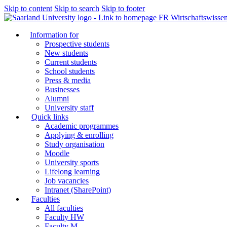
Skip to content
Skip to search
Skip to footer
FR Wirtschaftswissen
Information for
Prospective students
New students
Current students
School students
Press & media
Businesses
Alumni
University staff
Quick links
Academic programmes
Applying & enrolling
Study organisation
Moodle
University sports
Lifelong learning
Job vacancies
Intranet (SharePoint)
Faculties
All faculties
Faculty HW
Faculty M