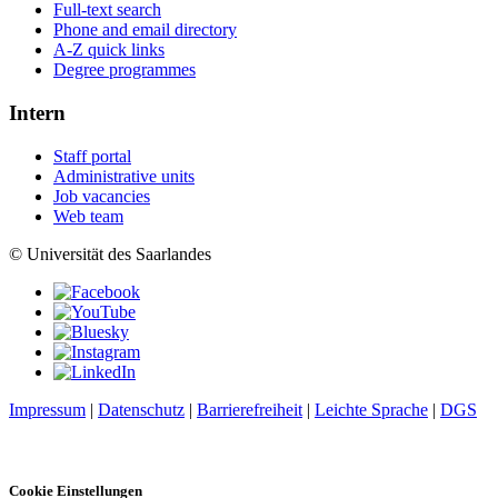
Full-text search
Phone and email directory
A-Z quick links
Degree programmes
Intern
Staff portal
Administrative units
Job vacancies
Web team
© Universität des Saarlandes
Impressum
|
Datenschutz
|
Barrierefreiheit
|
Leichte Sprache
|
DGS
Cookie Einstellungen