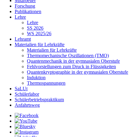
Mitarbeiter
Forschung
Publikationen
Lehre
Lehre
SS 2026
WS 2025/26
Lehramt
Materialien für Lehrkräfte
Materialien für Lehrkräfte
Thermomechanische Oszillationen (TMO)
Quantenmechanik in der gymnasialen Oberstufe
Fehlvorstellungen zum Druck in Flüssigkeiten
Quantenkryptographie in der gymnasialen Oberstufe
Induktion
Thermospannungen
SaLUt
Schülerlabor
Schülerbetriebspraktikum
Anfahrtsweg