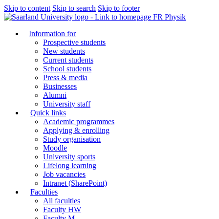
Skip to content
Skip to search
Skip to footer
FR Physik
Information for
Prospective students
New students
Current students
School students
Press & media
Businesses
Alumni
University staff
Quick links
Academic programmes
Applying & enrolling
Study organisation
Moodle
University sports
Lifelong learning
Job vacancies
Intranet (SharePoint)
Faculties
All faculties
Faculty HW
Faculty M