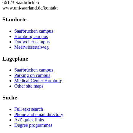
66123 Saarbrücken
www.uni-saarland.de/kontakt
Standorte
Saarbrücken campus
Homburg campus
Dudweiler campus
Meerwiesertalweg
Lagepläne
Saarbrücken campus
Parking on campus
Medical Center Homburg
Other site maps
Suche
Full-text search
Phone and email directory
A-Z quick links
Degree programmes