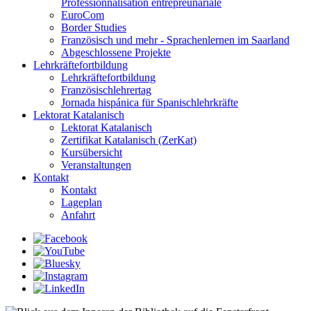
Professionnalisation entrepreunariale
EuroCom
Border Studies
Französisch und mehr - Sprachenlernen im Saarland
Abgeschlossene Projekte
Lehrkräftefortbildung
Lehrkräftefortbildung
Französischlehrertag
Jornada hispánica für Spanischlehrkräfte
Lektorat Katalanisch
Lektorat Katalanisch
Zertifikat Katalanisch (ZerKat)
Kursübersicht
Veranstaltungen
Kontakt
Kontakt
Lageplan
Anfahrt