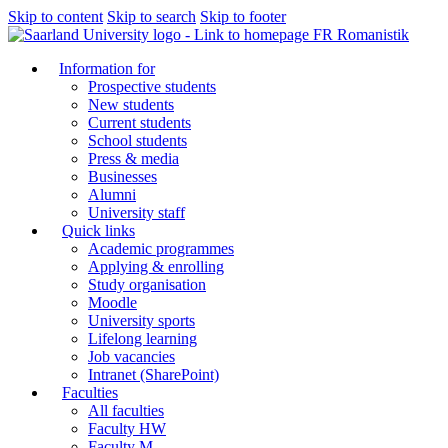
Skip to content
Skip to search
Skip to footer
FR Romanistik
Information for
Prospective students
New students
Current students
School students
Press & media
Businesses
Alumni
University staff
Quick links
Academic programmes
Applying & enrolling
Study organisation
Moodle
University sports
Lifelong learning
Job vacancies
Intranet (SharePoint)
Faculties
All faculties
Faculty HW
Faculty M