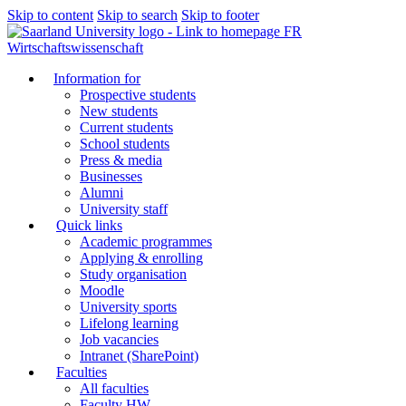
Skip to content
Skip to search
Skip to footer
FR
Wirtschaftswissenschaft
Information for
Prospective students
New students
Current students
School students
Press & media
Businesses
Alumni
University staff
Quick links
Academic programmes
Applying & enrolling
Study organisation
Moodle
University sports
Lifelong learning
Job vacancies
Intranet (SharePoint)
Faculties
All faculties
Faculty HW