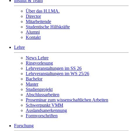
Institut & Team
Über das H.I.MA.
Director
Mitarbeitende
Studentische Hilfskräfte
Alumni
Kontakt
Lehre
News Lehre
Ringvorlesung
Lehrveranstaltungen im SS 26
Lehrveranstaltungen im WS 25/26
Bachelor
Master
Studienprojekt
Abschlussarbeiten
Proseminar zum wissenschaftlichen Arbeiten
Schwerpunkt VMM
Auslandsanerkennung
Formvorschriften
Forschung