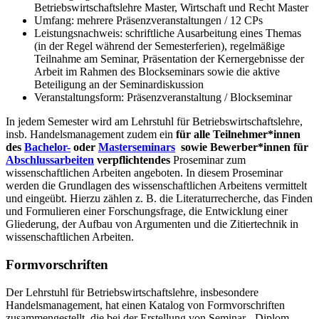
Betriebswirtschaftslehre Master, Wirtschaft und Recht Master
Umfang: mehrere Präsenzveranstaltungen / 12 CPs
Leistungsnachweis: schriftliche Ausarbeitung eines Themas
(in der Regel während der Semesterferien), regelmäßige
Teilnahme am Seminar, Präsentation der Kernergebnisse der
Arbeit im Rahmen des Blockseminars sowie die aktive
Beteiligung an der Seminardiskussion
Veranstaltungsform: Präsenzveranstaltung / Blockseminar
In jedem Semester wird am Lehrstuhl für Betriebswirtschaftslehre,
insb. Handelsmanagement zudem ein
für alle Teilnehmer*innen
des
Bachelor-
oder
Masterseminars
sowie Bewerber*innen für
Abschlussarbeiten
verpflichtendes
Proseminar zum
wissenschaftlichen Arbeiten angeboten. In diesem Proseminar
werden die Grundlagen des wissenschaftlichen Arbeitens vermittelt
und eingeübt. Hierzu zählen z. B. die Literaturrecherche, das Finden
und Formulieren einer Forschungsfrage, die Entwicklung einer
Gliederung, der Aufbau von Argumenten und die Zitiertechnik in
wissenschaftlichen Arbeiten.
Formvorschriften
Der Lehrstuhl für Betriebswirtschaftslehre, insbesondere
Handelsmanagement, hat einen Katalog von Formvorschriften
zusammengestellt, die bei der Erstellung von Seminar-, Diplom-,