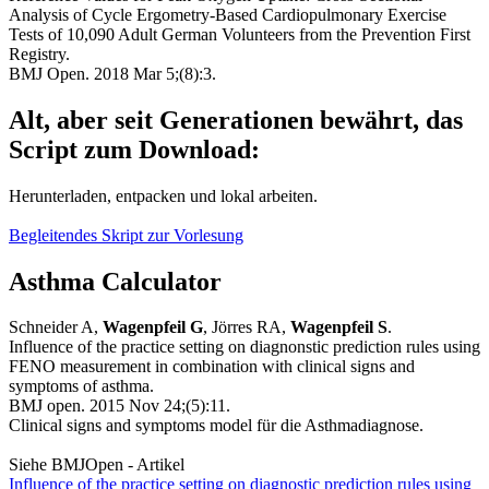
Analysis of Cycle Ergometry-Based Cardiopulmonary Exercise
Tests of 10,090 Adult German Volunteers from the Prevention First
Registry.
BMJ Open. 2018 Mar 5;(8):3.
Alt, aber seit Generationen bewährt, das
Script zum Download:
Herunterladen, entpacken und lokal arbeiten.
Begleitendes Skript zur Vorlesung
Asthma Calculator
Schneider A,
Wagenpfeil G
, Jörres RA,
Wagenpfeil S
.
Influence of the practice setting on diagnonstic prediction rules using
FENO measurement in combination with clinical signs and
symptoms of asthma.
BMJ open. 2015 Nov 24;(5):11.
Clinical signs and symptoms model für die Asthmadiagnose.
Siehe BMJOpen - Artikel
Influence of the practice setting on diagnostic prediction rules using