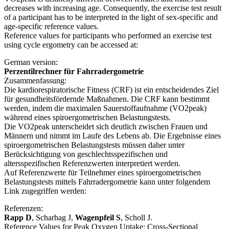
decreases with increasing age. Consequently, the exercise test result
of a participant has to be interpreted in the light of sex-specific and
age-specific reference values.
Reference values for participants who performed an exercise test
using cycle ergometry can be accessed at:
German version:
Perzentilrechner für Fahrradergometrie
Zusammenfassung:
Die kardiorespiratorische Fitness (CRF) ist ein entscheidendes Ziel
für gesundheitsfördernde Maßnahmen. Die CRF kann bestimmt
werden, indem die maximalen Sauerstoffaufnahme (VO2peak)
während eines spiroergometrischen Belastungstests.
Die VO2peak unterscheidet sich deutlich zwischen Frauen und
Männern und nimmt im Laufe des Lebens ab. Die Ergebnisse eines
spiroergometrischen Belastungstests müssen daher unter
Berücksichtigung von geschlechtsspezifischen und
altersspezifischen Referenzwerten interpretiert werden.
Auf Referenzwerte für Teilnehmer eines spiroergometrischen
Belastungstests mittels Fahrradergometrie kann unter folgendem
Link zugegriffen werden:
Referenzen:
Rapp D
, Scharhag J,
Wagenpfeil S
, Scholl J.
Reference Values for Peak Oxygen Uptake: Cross-Sectional