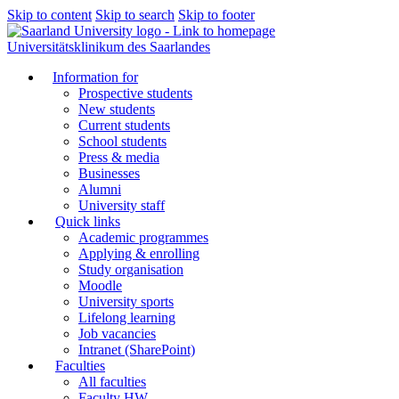
Skip to content
Skip to search
Skip to footer
Universitätsklinikum des Saarlandes
Information for
Prospective students
New students
Current students
School students
Press & media
Businesses
Alumni
University staff
Quick links
Academic programmes
Applying & enrolling
Study organisation
Moodle
University sports
Lifelong learning
Job vacancies
Intranet (SharePoint)
Faculties
All faculties
Faculty HW