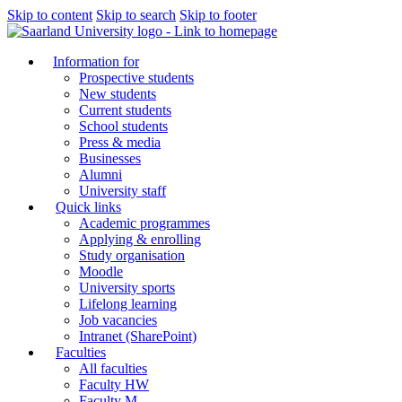
Skip to content
Skip to search
Skip to footer
Information for
Prospective students
New students
Current students
School students
Press & media
Businesses
Alumni
University staff
Quick links
Academic programmes
Applying & enrolling
Study organisation
Moodle
University sports
Lifelong learning
Job vacancies
Intranet (SharePoint)
Faculties
All faculties
Faculty HW
Faculty M