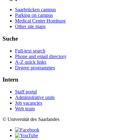
Saarbrücken campus
Parking on campus
Medical Center Homburg
Other site maps
Suche
Full-text search
Phone and email directory
A-Z quick links
Degree programmes
Intern
Staff portal
Administrative units
Job vacancies
Web team
© Universität des Saarlandes