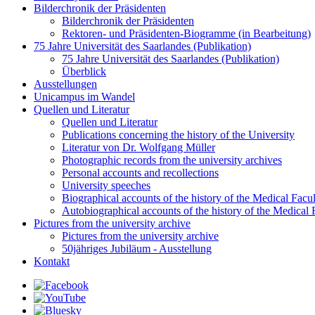
Bilderchronik der Präsidenten
Bilderchronik der Präsidenten
Rektoren- und Präsidenten-Biogramme (in Bearbeitung)
75 Jahre Universität des Saarlandes (Publikation)
75 Jahre Universität des Saarlandes (Publikation)
Überblick
Ausstellungen
Unicampus im Wandel
Quellen und Literatur
Quellen und Literatur
Publications concerning the history of the University
Literatur von Dr. Wolfgang Müller
Photographic records from the university archives
Personal accounts and recollections
University speeches
Biographical accounts of the history of the Medical Facu
Autobiographical accounts of the history of the Medical 
Pictures from the university archive
Pictures from the university archive
50jähriges Jubiläum - Ausstellung
Kontakt