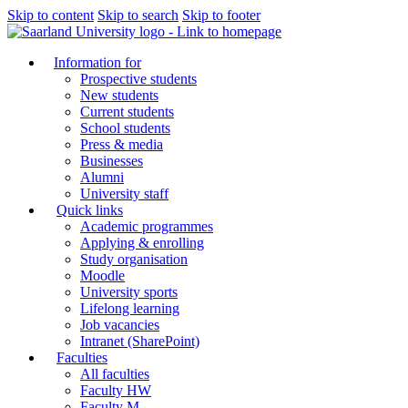
Skip to content
Skip to search
Skip to footer
Information for
Prospective students
New students
Current students
School students
Press & media
Businesses
Alumni
University staff
Quick links
Academic programmes
Applying & enrolling
Study organisation
Moodle
University sports
Lifelong learning
Job vacancies
Intranet (SharePoint)
Faculties
All faculties
Faculty HW
Faculty M