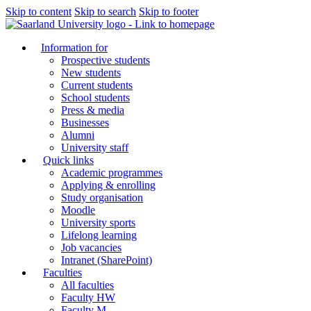
Skip to content
Skip to search
Skip to footer
Information for
Prospective students
New students
Current students
School students
Press & media
Businesses
Alumni
University staff
Quick links
Academic programmes
Applying & enrolling
Study organisation
Moodle
University sports
Lifelong learning
Job vacancies
Intranet (SharePoint)
Faculties
All faculties
Faculty HW
Faculty M