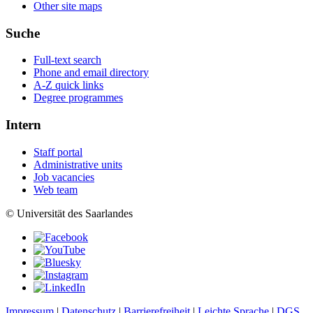
Other site maps
Suche
Full-text search
Phone and email directory
A-Z quick links
Degree programmes
Intern
Staff portal
Administrative units
Job vacancies
Web team
© Universität des Saarlandes
Impressum
|
Datenschutz
|
Barrierefreiheit
|
Leichte Sprache
|
DGS