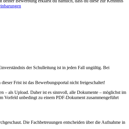
t deiner Bewerbung erklärst du nämlich, dass du diese zur Kenntnis
einbarungen
rständnis der Schulleitung ist in jeden Fall ungültig. Bei
eser Frist ist das Bewerbungsportal nicht freigeschaltet!
 – als Upload. Daher ist es sinnvoll, alle Dokumente – möglichst im
so im Vorfeld unbedingt zu einem PDF-Dokument zusammengeführt
rchgeschaut. Die Fachbetreuungen entscheiden über die Aufnahme in