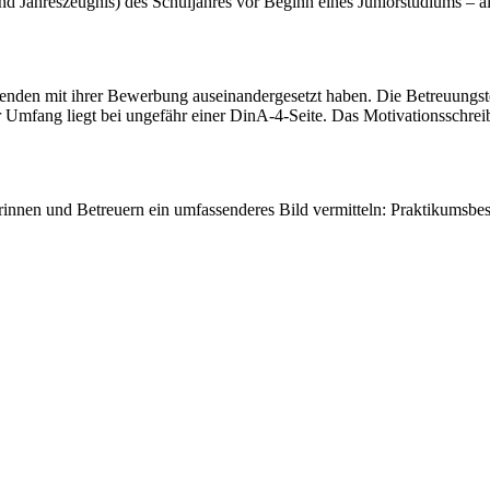
d Jahreszeugnis) des Schuljahres vor Beginn eines Juniorstudiums – a
rbenden mit ihrer Bewerbung auseinandergesetzt haben. Die Betreuung
r Umfang liegt bei ungefähr einer DinA-4-Seite. Das Motivationsschrei
rinnen und Betreuern ein umfassenderes Bild vermitteln: Praktikumsb