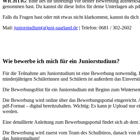
WICHTIG
: Bitte lies dir unbedingt vor deiner Bewerbung aufmerk
genommen hast. Du kannst dir diese Infos für deine Unterlagen als p
Falls du Fragen hast oder mit etwas nicht klarkommst, kannst du dich 
Mail:
juniorstudium(at)uni-saarland.de
| Telefon: 0681 / 302-2602
Wie bewerbe ich mich für ein Juniorstudium?
Für die Teilnahme am Juniorstudium ist eine Bewerbung notwendig. D
minderjährigen Schülerinnen und Schülern ist außerdem das Einverst
Die Bewerbungsfrist für ein Juniorstudium mit Beginn zum Winterseme
Die Bewerbung wird online über das Bewerbungsportal eingereicht. Al
pdf-Format – digital bereitzuhalten. Wichtig: Es kann je Upload 
werden.
Eine detaillierte Anleitung zum Bewerbungsportal findet sich ab dem 2
Die Bewerbung wird zuerst vom Team des Schulbüros, danach von de
das Juniorstudium!