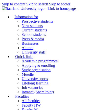
Skip to content
Skip to search
Skip to footer
Information for
Prospective students
New students
Current students
School students
Press & media
Businesses
Alumni
University staff
Quick links
Academic programmes
Applying & enrolling
Study organisation
Moodle
University sports
Lifelong learning
Job vacancies
Intranet (SharePoint)
Faculties
All faculties
Faculty HW
Faculty M