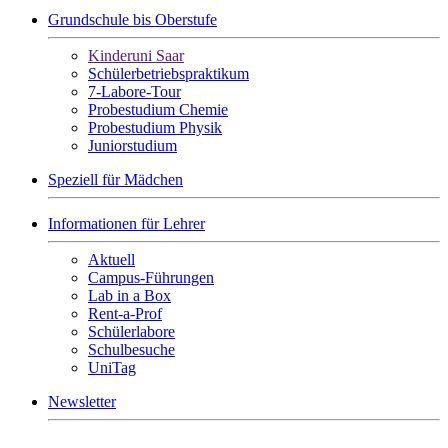
Grundschule bis Oberstufe
Kinderuni Saar
Schülerbetriebspraktikum
7-Labore-Tour
Probestudium Chemie
Probestudium Physik
Juniorstudium
Speziell für Mädchen
Informationen für Lehrer
Aktuell
Campus-Führungen
Lab in a Box
Rent-a-Prof
Schülerlabore
Schulbesuche
UniTag
Newsletter