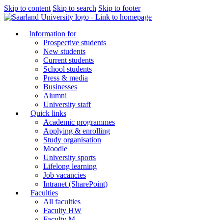
Skip to content
Skip to search
Skip to footer
Information for
Prospective students
New students
Current students
School students
Press & media
Businesses
Alumni
University staff
Quick links
Academic programmes
Applying & enrolling
Study organisation
Moodle
University sports
Lifelong learning
Job vacancies
Intranet (SharePoint)
Faculties
All faculties
Faculty HW
Faculty M