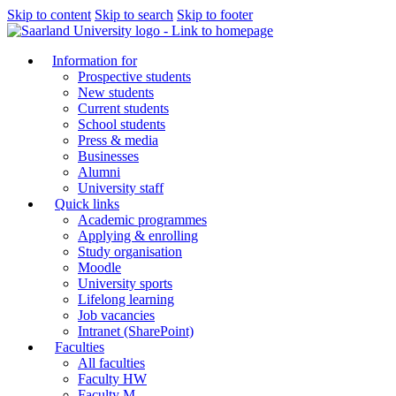
Skip to content
Skip to search
Skip to footer
Information for
Prospective students
New students
Current students
School students
Press & media
Businesses
Alumni
University staff
Quick links
Academic programmes
Applying & enrolling
Study organisation
Moodle
University sports
Lifelong learning
Job vacancies
Intranet (SharePoint)
Faculties
All faculties
Faculty HW
Faculty M