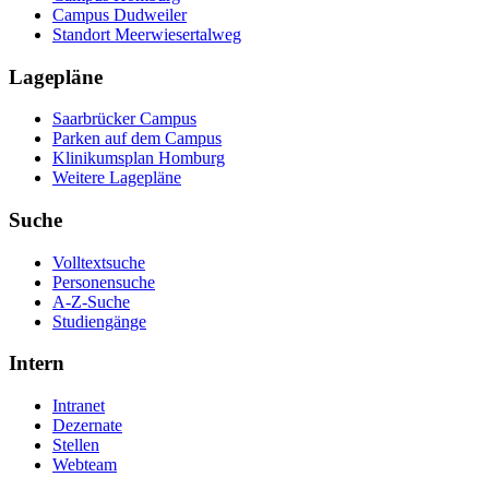
Campus Dudweiler
Standort Meerwiesertalweg
Lagepläne
Saarbrücker Campus
Parken auf dem Campus
Klinikumsplan Homburg
Weitere Lagepläne
Suche
Volltextsuche
Personensuche
A-Z-Suche
Studiengänge
Intern
Intranet
Dezernate
Stellen
Webteam