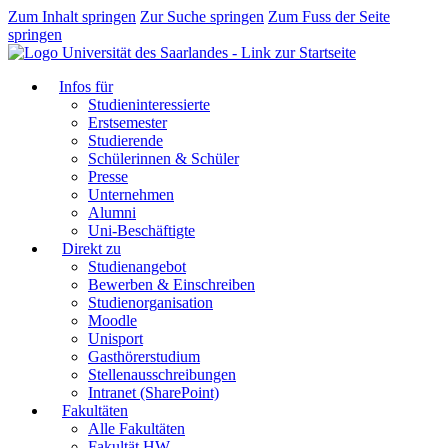
Zum Inhalt springen
Zur Suche springen
Zum Fuss der Seite
springen
Infos für
Studieninteressierte
Erstsemester
Studierende
Schülerinnen & Schüler
Presse
Unternehmen
Alumni
Uni-Beschäftigte
Direkt zu
Studienangebot
Bewerben & Einschreiben
Studienorganisation
Moodle
Unisport
Gasthörerstudium
Stellenausschreibungen
Intranet (SharePoint)
Fakultäten
Alle Fakultäten
Fakultät HW